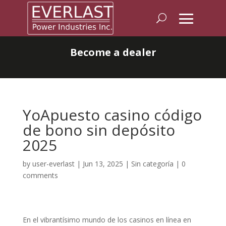
Become a dealer
YoApuesto casino código
de bono sin depósito
2025
by
user-everlast
|
Jun 13, 2025
|
Sin categoría
|
0
comments
En el vibrantísimo mundo de los casinos en línea en