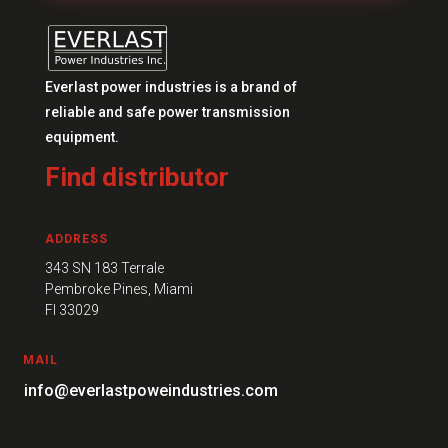
Everlast power industries is a brand of
reliable and safe power transmission
equipment.
Find distributor
ADDRESS
343 SN 183 Terrale
Pembroke Pines, Miami
FI 33029
MAIL
info@everlastpoweindustries.com