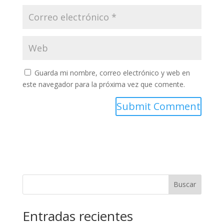
Guarda mi nombre, correo electrónico y web en
este navegador para la próxima vez que comente.
Buscar
Entradas recientes