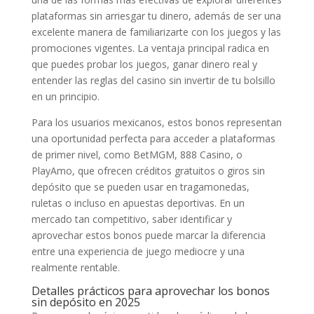
plataformas sin arriesgar tu dinero, además de ser una
excelente manera de familiarizarte con los juegos y las
promociones vigentes. La ventaja principal radica en
que puedes probar los juegos, ganar dinero real y
entender las reglas del casino sin invertir de tu bolsillo
en un principio.
Para los usuarios mexicanos, estos bonos representan
una oportunidad perfecta para acceder a plataformas
de primer nivel, como BetMGM, 888 Casino, o
PlayAmo, que ofrecen créditos gratuitos o giros sin
depósito que se pueden usar en tragamonedas,
ruletas o incluso en apuestas deportivas. En un
mercado tan competitivo, saber identificar y
aprovechar estos bonos puede marcar la diferencia
entre una experiencia de juego mediocre y una
realmente rentable.
Detalles prácticos para aprovechar los bonos
sin depósito en 2025