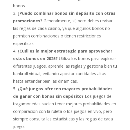
bonos.
¿Puedo combinar bonos sin depósito con otras
promociones?
Generalmente, sí, pero debes revisar
las reglas de cada casino, ya que algunos bonos no
permiten combinaciones o tienen restricciones
específicas.
¿Cuál es la mejor estrategia para aprovechar
estos bonos en 2025?
Utiliza los bonos para explorar
diferentes juegos, aprende las reglas y gestiona bien tu
bankroll virtual, evitando apostar cantidades altas
hasta entender bien las dinámicas.
¿Qué juegos ofrecen mayores probabilidades
de ganar con bonos sin depósito?
Los juegos de
tragamonedas suelen tener mejores probabilidades en
comparación con la ruleta o los juegos en vivo, pero
siempre consulta las estadísticas y las reglas de cada
juego.