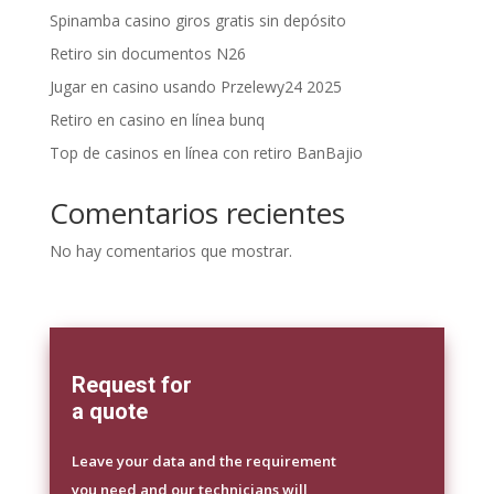
Spinamba casino giros gratis sin depósito
Retiro sin documentos N26
Jugar en casino usando Przelewy24 2025
Retiro en casino en línea bunq
Top de casinos en línea con retiro BanBajio
Comentarios recientes
No hay comentarios que mostrar.
Request for
a quote
Leave your data and the requirement
you need and our technicians will