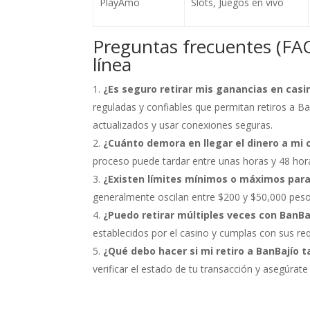
PlayAmo
Slots, Juegos en vivo
Preguntas frecuentes (FAQ
línea
¿Es seguro retirar mis ganancias en casi
reguladas y confiables que permitan retiros a 
actualizados y usar conexiones seguras.
¿Cuánto demora en llegar el dinero a mi 
proceso puede tardar entre unas horas y 48 hor
¿Existen límites mínimos o máximos para 
generalmente oscilan entre $200 y $50,000 pesos.
¿Puedo retirar múltiples veces con BanBa
establecidos por el casino y cumplas con sus requ
¿Qué debo hacer si mi retiro a BanBajío
verificar el estado de tu transacción y asegúrat