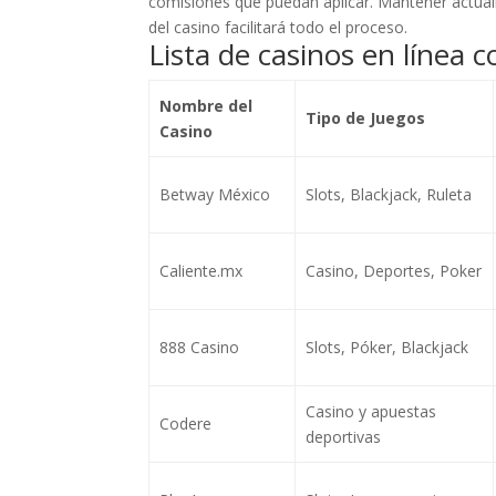
comisiones que puedan aplicar. Mantener actualiz
del casino facilitará todo el proceso.
Lista de casinos en línea c
Nombre del
Tipo de Juegos
Casino
Betway México
Slots, Blackjack, Ruleta
Caliente.mx
Casino, Deportes, Poker
888 Casino
Slots, Póker, Blackjack
Casino y apuestas
Codere
deportivas