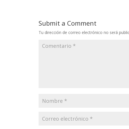
Submit a Comment
Tu dirección de correo electrónico no será publi