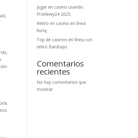
Jugar en casino usando
Przelewy24 2025
dad,
Retiro en casino en línea
bunq
Top de casinos en línea con
retiro BanBajio
más,
n
Comentarios
tión
recientes
No hay comentarios que
mostrar.
oría
ceso