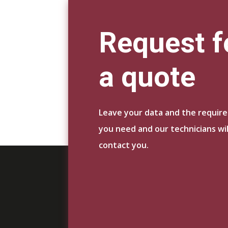
Request f
a quote
Leave your data and the requir
you need and our technicians wil
contact you.