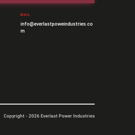
MAIL
info@everlastpoweindustries.co
m
Copyright - 2026 Everlast Power Industries