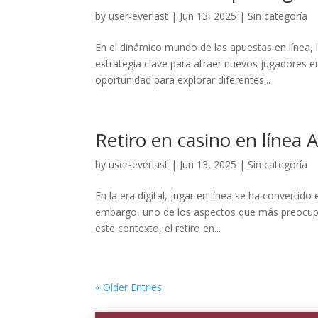
by
user-everlast
|
Jun 13, 2025
|
Sin categoría
En el dinámico mundo de las apuestas en línea, 
estrategia clave para atraer nuevos jugadores e
oportunidad para explorar diferentes...
Retiro en casino en línea
by
user-everlast
|
Jun 13, 2025
|
Sin categoría
En la era digital, jugar en línea se ha convertid
embargo, uno de los aspectos que más preocupa 
este contexto, el retiro en...
« Older Entries