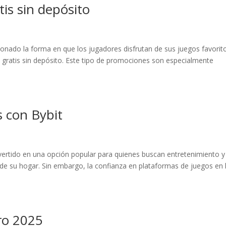
is sin depósito
ucionado la forma en que los jugadores disfrutan de sus juegos favorit
 gratis sin depósito. Este tipo de promociones son especialmente
s con Bybit
nvertido en una opción popular para quienes buscan entretenimiento y
de su hogar. Sin embargo, la confianza en plataformas de juegos en 
tro 2025