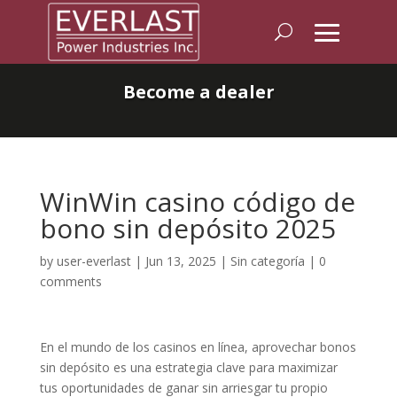
Become a dealer
WinWin casino código de
bono sin depósito 2025
by
user-everlast
|
Jun 13, 2025
|
Sin categoría
|
0
comments
En el mundo de los casinos en línea, aprovechar bonos
sin depósito es una estrategia clave para maximizar
tus oportunidades de ganar sin arriesgar tu propio