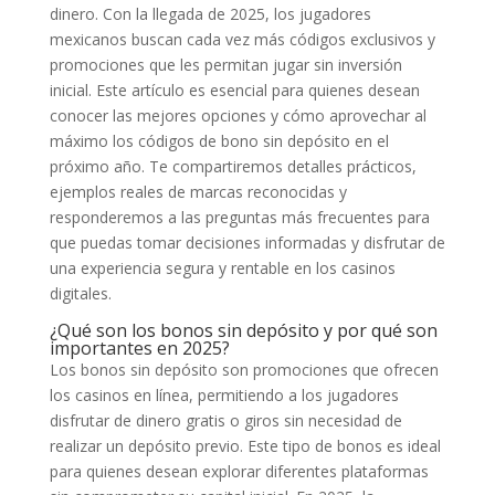
dinero. Con la llegada de 2025, los jugadores
mexicanos buscan cada vez más códigos exclusivos y
promociones que les permitan jugar sin inversión
inicial. Este artículo es esencial para quienes desean
conocer las mejores opciones y cómo aprovechar al
máximo los códigos de bono sin depósito en el
próximo año. Te compartiremos detalles prácticos,
ejemplos reales de marcas reconocidas y
responderemos a las preguntas más frecuentes para
que puedas tomar decisiones informadas y disfrutar de
una experiencia segura y rentable en los casinos
digitales.
¿Qué son los bonos sin depósito y por qué son
importantes en 2025?
Los bonos sin depósito son promociones que ofrecen
los casinos en línea, permitiendo a los jugadores
disfrutar de dinero gratis o giros sin necesidad de
realizar un depósito previo. Este tipo de bonos es ideal
para quienes desean explorar diferentes plataformas