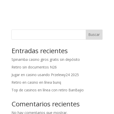
Buscar
Entradas recientes
Spinamba casino giros gratis sin depósito
Retiro sin documentos N26
Jugar en casino usando Przelewy24 2025
Retiro en casino en línea bunq
Top de casinos en línea con retiro BanBajio
Comentarios recientes
No hay comentarios que mostrar.