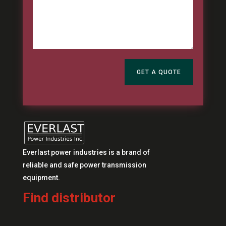
GET A QUOTE
Everlast power industries is a brand of
reliable and safe power transmission
equipment.
Find distributor