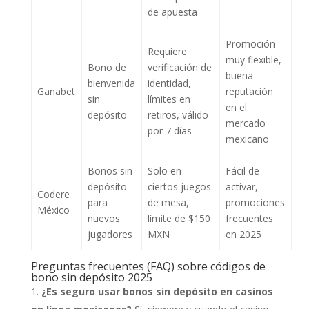
de apuesta
Promoción
Requiere
muy flexible,
Bono de
verificación de
buena
bienvenida
identidad,
Ganabet
reputación
sin
límites en
en el
depósito
retiros, válido
mercado
por 7 días
mexicano
Bonos sin
Solo en
Fácil de
depósito
ciertos juegos
activar,
Codere
para
de mesa,
promociones
México
nuevos
límite de $150
frecuentes
jugadores
MXN
en 2025
Preguntas frecuentes (FAQ) sobre códigos de
bono sin depósito 2025
¿Es seguro usar bonos sin depósito en casinos