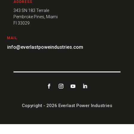
ADDRESS
343 SN 183 Terrale
Pembroke Pines, Miami
FI 33029
MAIL
info@everlastpoweindustries.com
Copyright - 2026 Everlast Power Industries