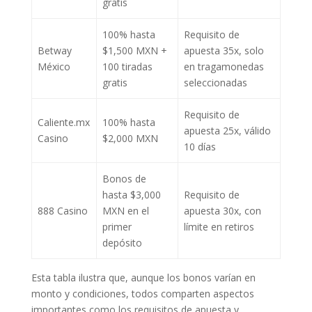
gratis
100% hasta
Requisito de
Betway
$1,500 MXN +
apuesta 35x, solo
México
100 tiradas
en tragamonedas
gratis
seleccionadas
Requisito de
Caliente.mx
100% hasta
apuesta 25x, válido
Casino
$2,000 MXN
10 días
Bonos de
hasta $3,000
Requisito de
888 Casino
MXN en el
apuesta 30x, con
primer
límite en retiros
depósito
Esta tabla ilustra que, aunque los bonos varían en
monto y condiciones, todos comparten aspectos
importantes como los requisitos de apuesta y