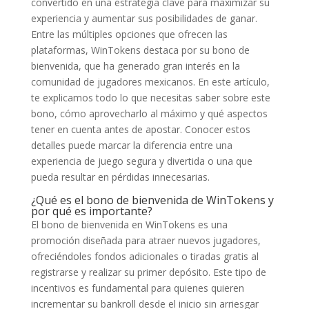
convertido en una estrategia clave para maximizar su
experiencia y aumentar sus posibilidades de ganar.
Entre las múltiples opciones que ofrecen las
plataformas, WinTokens destaca por su bono de
bienvenida, que ha generado gran interés en la
comunidad de jugadores mexicanos. En este artículo,
te explicamos todo lo que necesitas saber sobre este
bono, cómo aprovecharlo al máximo y qué aspectos
tener en cuenta antes de apostar. Conocer estos
detalles puede marcar la diferencia entre una
experiencia de juego segura y divertida o una que
pueda resultar en pérdidas innecesarias.
¿Qué es el bono de bienvenida de WinTokens y
por qué es importante?
El bono de bienvenida en WinTokens es una
promoción diseñada para atraer nuevos jugadores,
ofreciéndoles fondos adicionales o tiradas gratis al
registrarse y realizar su primer depósito. Este tipo de
incentivos es fundamental para quienes quieren
incrementar su bankroll desde el inicio sin arriesgar