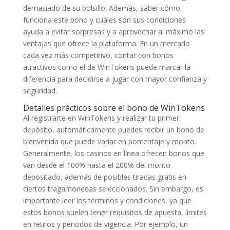
demasiado de su bolsillo. Además, saber cómo
funciona este bono y cuáles son sus condiciones
ayuda a evitar sorpresas y a aprovechar al máximo las
ventajas que ofrece la plataforma. En un mercado
cada vez más competitivo, contar con bonos
atractivos como el de WinTokens puede marcar la
diferencia para decidirse a jugar con mayor confianza y
seguridad.
Detalles prácticos sobre el bono de WinTokens
Al registrarte en WinTokens y realizar tu primer
depósito, automáticamente puedes recibir un bono de
bienvenida que puede variar en porcentaje y monto.
Generalmente, los casinos en línea ofrecen bonos que
van desde el 100% hasta el 200% del monto
depositado, además de posibles tiradas gratis en
ciertos tragamonedas seleccionados. Sin embargo, es
importante leer los términos y condiciones, ya que
estos bonos suelen tener requisitos de apuesta, límites
en retiros y periodos de vigencia. Por ejemplo, un