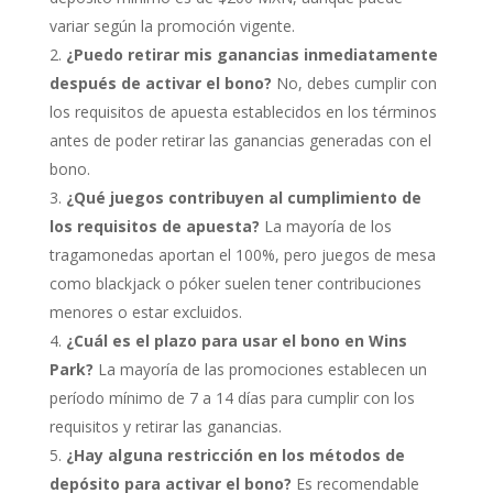
variar según la promoción vigente.
¿Puedo retirar mis ganancias inmediatamente
después de activar el bono?
No, debes cumplir con
los requisitos de apuesta establecidos en los términos
antes de poder retirar las ganancias generadas con el
bono.
¿Qué juegos contribuyen al cumplimiento de
los requisitos de apuesta?
La mayoría de los
tragamonedas aportan el 100%, pero juegos de mesa
como blackjack o póker suelen tener contribuciones
menores o estar excluidos.
¿Cuál es el plazo para usar el bono en Wins
Park?
La mayoría de las promociones establecen un
período mínimo de 7 a 14 días para cumplir con los
requisitos y retirar las ganancias.
¿Hay alguna restricción en los métodos de
depósito para activar el bono?
Es recomendable