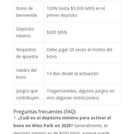
Bono de
100% hasta $3,000 MXN en el
bienvenida
primer depósito
Depósito
$200 MXN
mínimo
Requisitos
Debe jugar 25 veces el monto del
de apuesta
bono
Validez del
14 días desde la activación
bono
Juegos que
Tragamonedas, algunos juegos en
contribuyen
vivo (algunas restricciones)
Preguntas frecuentes (FAQ)
¿Cuál es el depósito mínimo para activar el
bono en Wins Park en 2025?
Generalmente, el
depósito mínimo es de $200 MXN, aunque puede