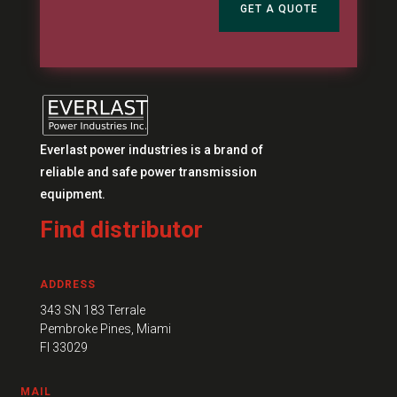
GET A QUOTE
Everlast power industries is a brand of
reliable and safe power transmission
equipment.
Find distributor
ADDRESS
343 SN 183 Terrale
Pembroke Pines, Miami
FI 33029
MAIL