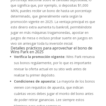
que significa que, por ejemplo, si depositas $1,000
MXN, puedes recibir un bono de hasta un porcentaje
determinado, que generalmente varía según la
promoción vigente en 2025. La ventaja principal es que
este dinero extra aumenta tu bankroll, permitiéndote
jugar en más máquinas tragamonedas, apostar en
juegos de mesa o incluso probar suerte en juegos en
vivo sin arriesgar toda tu inversión inicial.
Detalles prácticos para aprovechar el bono de
Wins Park en 2025
Verifica la promoción vigente:
Wins Park renueva
sus bonos regularmente, por lo que es importante
revisar la oferta actual en su sitio web antes de
realizar tu primer depósito.
Condiciones de apuesta:
La mayoría de los bonos
vienen con requisitos de apuesta, que indican
cuántas veces debes jugar el monto del bono antes
de poder retirar ganancias. Lee siempre estos
términos para evitar sorpresas.