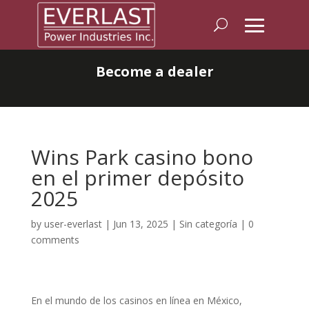
Become a dealer
Wins Park casino bono
en el primer depósito
2025
by
user-everlast
|
Jun 13, 2025
|
Sin categoría
|
0
comments
En el mundo de los casinos en línea en México,