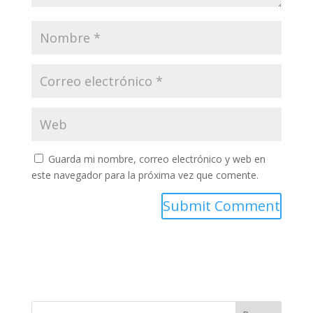
Guarda mi nombre, correo electrónico y web en
este navegador para la próxima vez que comente.