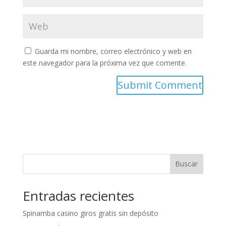
Guarda mi nombre, correo electrónico y web en
este navegador para la próxima vez que comente.
Buscar
Entradas recientes
Spinamba casino giros gratis sin depósito