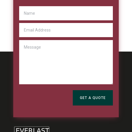
GET A QUOTE