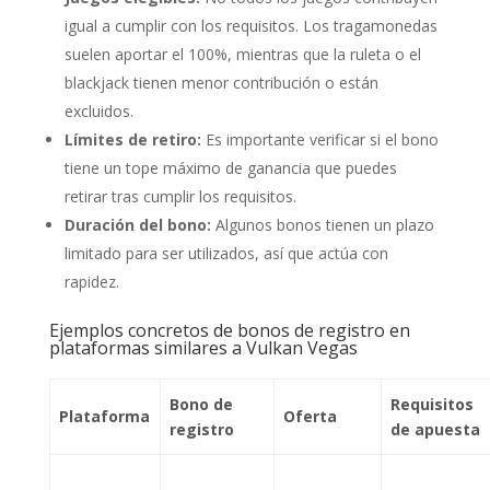
igual a cumplir con los requisitos. Los tragamonedas
suelen aportar el 100%, mientras que la ruleta o el
blackjack tienen menor contribución o están
excluidos.
Límites de retiro:
Es importante verificar si el bono
tiene un tope máximo de ganancia que puedes
retirar tras cumplir los requisitos.
Duración del bono:
Algunos bonos tienen un plazo
limitado para ser utilizados, así que actúa con
rapidez.
Ejemplos concretos de bonos de registro en
plataformas similares a Vulkan Vegas
Bono de
Requisitos
Plataforma
Oferta
registro
de apuesta