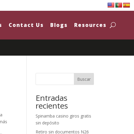
s
Contact Us
Blogs
Resources
Buscar
Entradas
recientes
na
Spinamba casino giros gratis
 más
sin depósito
Retiro sin documentos N26