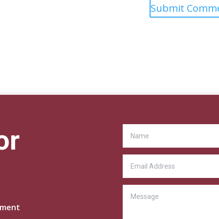
or
ement