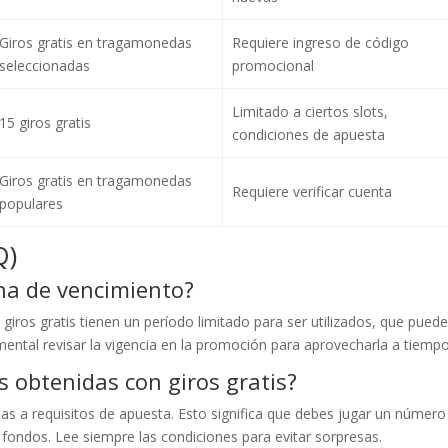
Giros gratis en tragamonedas
Requiere ingreso de código
seleccionadas
promocional
Limitado a ciertos slots,
15 giros gratis
condiciones de apuesta
Giros gratis en tragamonedas
Requiere verificar cuenta
populares
Q)
cha de vencimiento?
iros gratis tienen un período limitado para ser utilizados, que puede 
ntal revisar la vigencia en la promoción para aprovecharla a tiempo
s obtenidas con giros gratis?
tas a requisitos de apuesta. Esto significa que debes jugar un número
 fondos. Lee siempre las condiciones para evitar sorpresas.