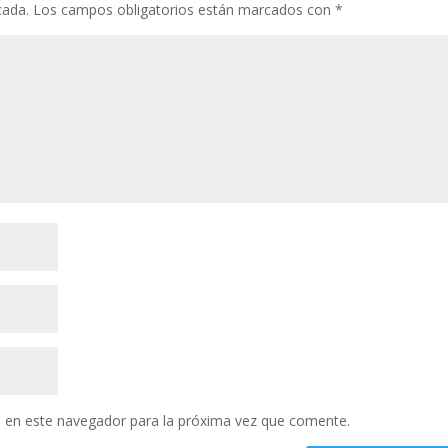
cada.
Los campos obligatorios están marcados con
*
 en este navegador para la próxima vez que comente.