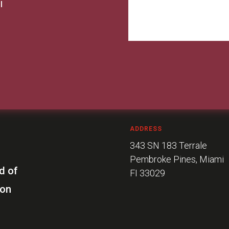
l
ADDRESS
343 SN 183 Terrale
Pembroke Pines, Miami
d of
FI 33029
ion