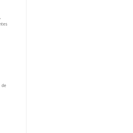
,
ntes
s de