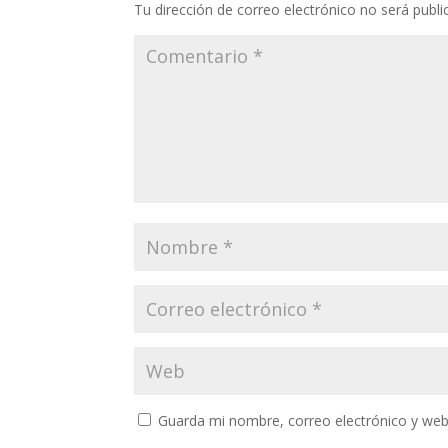
Tu dirección de correo electrónico no será publi
Guarda mi nombre, correo electrónico y web