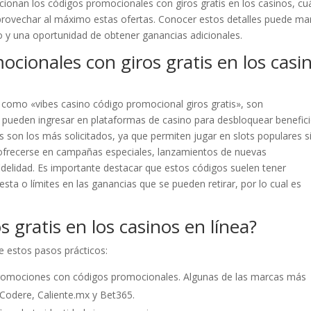
cionan los códigos promocionales con giros gratis en los casinos, cu
provechar al máximo estas ofertas. Conocer estos detalles puede ma
o y una oportunidad de obtener ganancias adicionales.
cionales con giros gratis en los casi
como «vibes casino código promocional giros gratis», son
pueden ingresar en plataformas de casino para desbloquear benefic
tis son los más solicitados, ya que permiten jugar en slots populares s
 ofrecerse en campañas especiales, lanzamientos de nuevas
elidad. Es importante destacar que estos códigos suelen tener
sta o límites en las ganancias que se pueden retirar, por lo cual es
 gratis en los casinos en línea?
e estos pasos prácticos:
promociones con códigos promocionales. Algunas de las marcas más
Codere, Caliente.mx y Bet365.