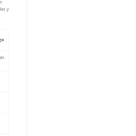
an
das y
go
tas
T