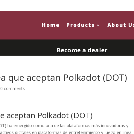
Home
Products
About U
Become a dealer
ea que aceptan Polkadot (DOT)
|
0 comments
ue aceptan Polkadot (DOT)
DOT) ha emergido como una de las plataformas más innovadoras y
ctivos digitales en plataformas de entretenimiento y juego en línea.