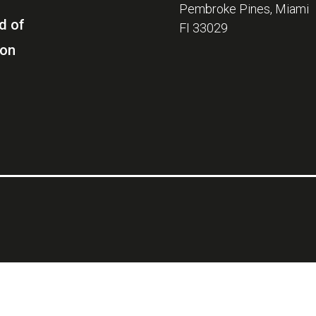
Pembroke Pines, Miami
d of
FI 33029
ion