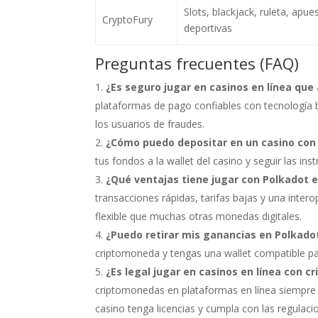
Slots, blackjack, ruleta, apue
CryptoFury
deportivas
Preguntas frecuentes (FAQ)
¿Es seguro jugar en casinos en línea qu
plataformas de pago confiables con tecnología b
los usuarios de fraudes.
¿Cómo puedo depositar en un casino con
tus fondos a la wallet del casino y seguir las ins
¿Qué ventajas tiene jugar con Polkadot
transacciones rápidas, tarifas bajas y una inter
flexible que muchas otras monedas digitales.
¿Puedo retirar mis ganancias en Polkado
criptomoneda y tengas una wallet compatible par
¿Es legal jugar en casinos en línea con 
criptomonedas en plataformas en línea siempre y
casino tenga licencias y cumpla con las regulac