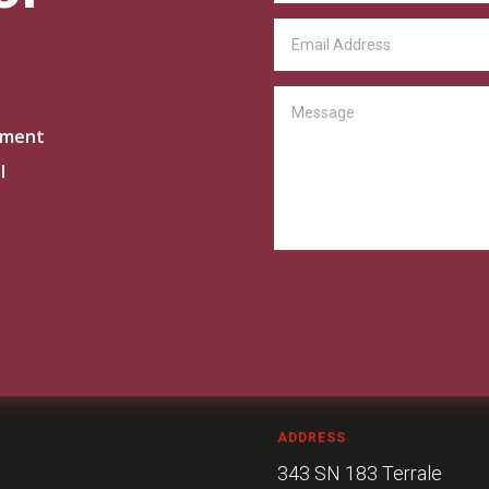
ement
l
ADDRESS
343 SN 183 Terrale