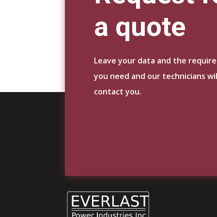
a quote
Leave your data and the requir
you need and our technicians wil
contact you.