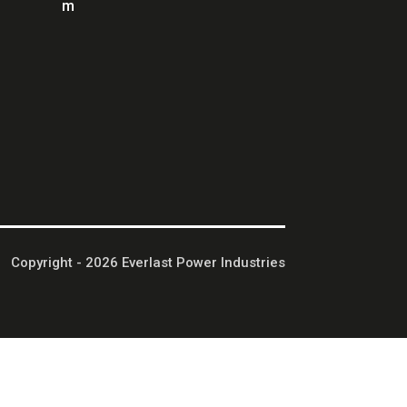
m
Copyright - 2026 Everlast Power Industries