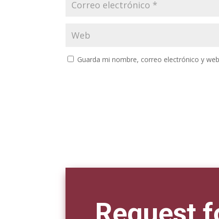
Guarda mi nombre, correo electrónico y web
Request f