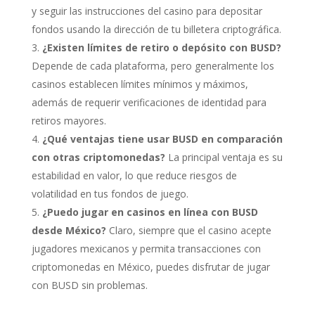
y seguir las instrucciones del casino para depositar
fondos usando la dirección de tu billetera criptográfica.
¿Existen límites de retiro o depósito con BUSD?
Depende de cada plataforma, pero generalmente los
casinos establecen límites mínimos y máximos,
además de requerir verificaciones de identidad para
retiros mayores.
¿Qué ventajas tiene usar BUSD en comparación
con otras criptomonedas?
La principal ventaja es su
estabilidad en valor, lo que reduce riesgos de
volatilidad en tus fondos de juego.
¿Puedo jugar en casinos en línea con BUSD
desde México?
Claro, siempre que el casino acepte
jugadores mexicanos y permita transacciones con
criptomonedas en México, puedes disfrutar de jugar
con BUSD sin problemas.