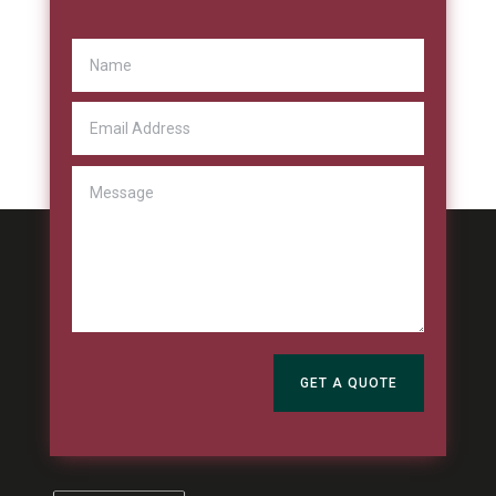
GET A QUOTE