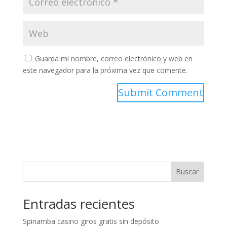
Guarda mi nombre, correo electrónico y web en
este navegador para la próxima vez que comente.
Buscar
Entradas recientes
Spinamba casino giros gratis sin depósito