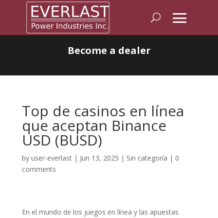
Become a dealer
Top de casinos en línea
que aceptan Binance
USD (BUSD)
by
user-everlast
|
Jun 13, 2025
|
Sin categoría
|
0
comments
En el mundo de los juegos en línea y las apuestas