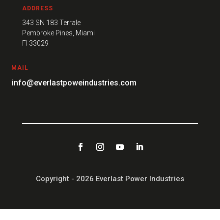
ADDRESS
343 SN 183 Terrale
Pembroke Pines, Miami
FI 33029
MAIL
info@everlastpoweindustries.com
Copyright - 2026 Everlast Power Industries