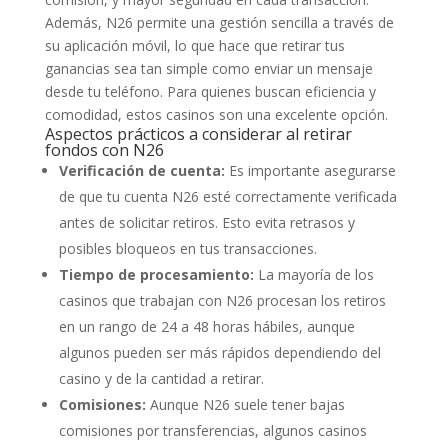
Además, N26 permite una gestión sencilla a través de
su aplicación móvil, lo que hace que retirar tus
ganancias sea tan simple como enviar un mensaje
desde tu teléfono. Para quienes buscan eficiencia y
comodidad, estos casinos son una excelente opción.
Aspectos prácticos a considerar al retirar
fondos con N26
Verificación de cuenta:
Es importante asegurarse
de que tu cuenta N26 esté correctamente verificada
antes de solicitar retiros. Esto evita retrasos y
posibles bloqueos en tus transacciones.
Tiempo de procesamiento:
La mayoría de los
casinos que trabajan con N26 procesan los retiros
en un rango de 24 a 48 horas hábiles, aunque
algunos pueden ser más rápidos dependiendo del
casino y de la cantidad a retirar.
Comisiones:
Aunque N26 suele tener bajas
comisiones por transferencias, algunos casinos