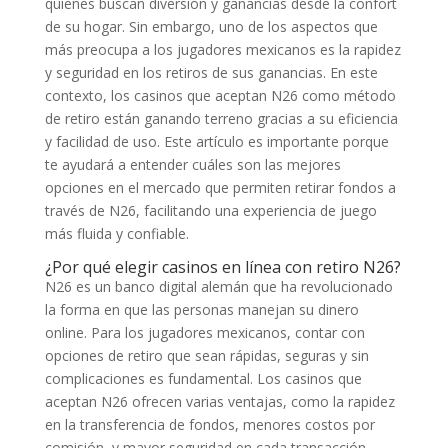
quienes buscan diversión y ganancias desde la confort
de su hogar. Sin embargo, uno de los aspectos que
más preocupa a los jugadores mexicanos es la rapidez
y seguridad en los retiros de sus ganancias. En este
contexto, los casinos que aceptan N26 como método
de retiro están ganando terreno gracias a su eficiencia
y facilidad de uso. Este artículo es importante porque
te ayudará a entender cuáles son las mejores
opciones en el mercado que permiten retirar fondos a
través de N26, facilitando una experiencia de juego
más fluida y confiable.
¿Por qué elegir casinos en línea con retiro N26?
N26 es un banco digital alemán que ha revolucionado
la forma en que las personas manejan su dinero
online. Para los jugadores mexicanos, contar con
opciones de retiro que sean rápidas, seguras y sin
complicaciones es fundamental. Los casinos que
aceptan N26 ofrecen varias ventajas, como la rapidez
en la transferencia de fondos, menores costos por
comisión, y mayor seguridad en cada transacción.