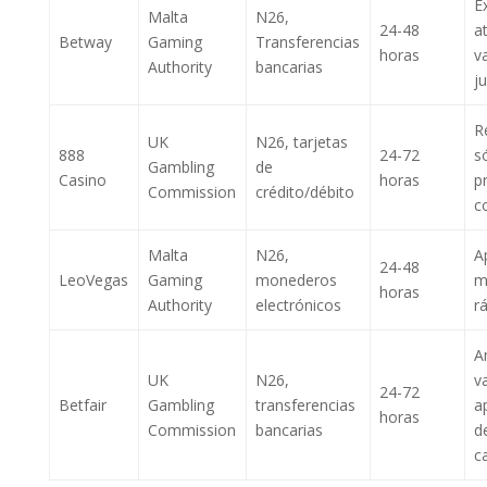
E
Malta
N26,
24-48
a
Betway
Gaming
Transferencias
horas
v
Authority
bancarias
j
R
UK
N26, tarjetas
888
24-72
s
Gambling
de
Casino
horas
p
Commission
crédito/débito
c
Malta
N26,
A
24-48
LeoVegas
Gaming
monederos
m
horas
Authority
electrónicos
r
A
UK
N26,
v
24-72
Betfair
Gambling
transferencias
a
horas
Commission
bancarias
d
c