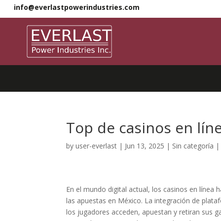
info@everlastpowerindustries.com
Top de casinos en lín
by
user-everlast
|
Jun 13, 2025
|
Sin categoría
En el mundo digital actual, los casinos en línea
las apuestas en México. La integración de pla
los jugadores acceden, apuestan y retiran sus g