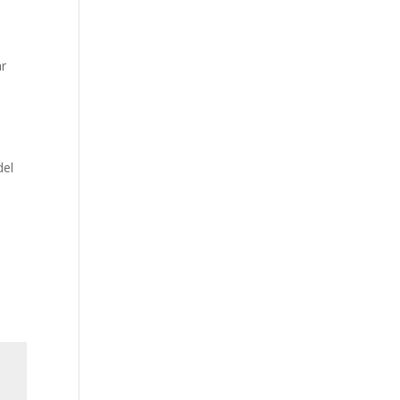
ar
del