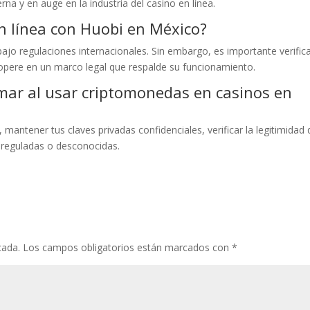
a y en auge en la industria del casino en línea.
en línea con Huobi en México?
 bajo regulaciones internacionales. Sin embargo, es importante verific
opere en un marco legal que respalde su funcionamiento.
mar al usar criptomonedas en casinos en
mantener tus claves privadas confidenciales, verificar la legitimidad 
 reguladas o desconocidas.
cada.
Los campos obligatorios están marcados con
*