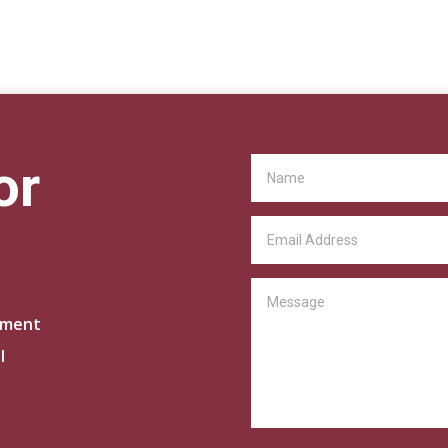
or
ement
l