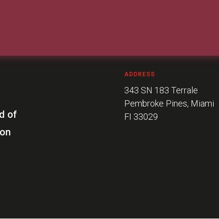
ADDRESS
343 SN 183 Terrale
Pembroke Pines, Miami
d of
FI 33029
ion