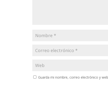
Guarda mi nombre, correo electrónico y web