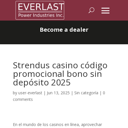
Become a dealer
Strendus casino código
promocional bono sin
depósito 2025
by
user-everlast
|
Jun 13, 2025
|
Sin categoría
|
0
comments
En el mundo de los casinos en línea, aprovechar