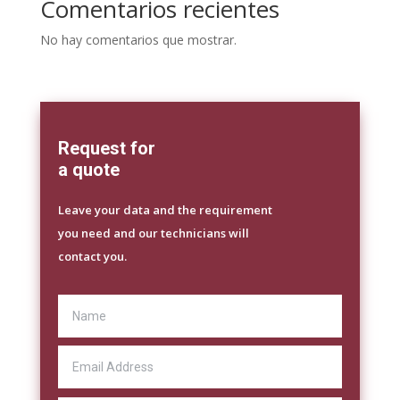
Comentarios recientes
No hay comentarios que mostrar.
Request for
a quote
Leave your data and the requirement
you need and our technicians will
contact you.