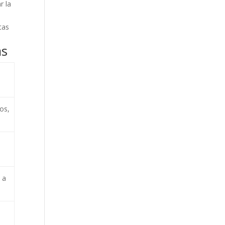
r la
tas
as
os,
 a