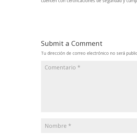
cuenten con certificaciones de seguridad y cumpl
Submit a Comment
Tu dirección de correo electrónico no será publi