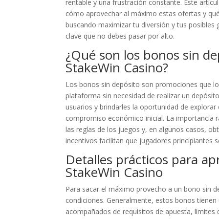
rentable y una frustración constante. Este artíc
cómo aprovechar al máximo estas ofertas y qué 
buscando maximizar tu diversión y tus posibles 
clave que no debes pasar por alto.
¿Qué son los bonos sin de
StakeWin Casino?
Los bonos sin depósito son promociones que los
plataforma sin necesidad de realizar un depósit
usuarios y brindarles la oportunidad de explorar
compromiso económico inicial. La importancia ra
las reglas de los juegos y, en algunos casos, ob
incentivos facilitan que jugadores principiantes
Detalles prácticos para ap
StakeWin Casino
Para sacar el máximo provecho a un bono sin de
condiciones. Generalmente, estos bonos tienen u
acompañados de requisitos de apuesta, límites de