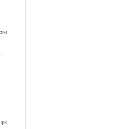
tiva
.
 que