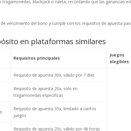
o tragamonedas, blackjack o ruleta, recordando que las ganancias es
 de vencimiento del bono y cumplir con los requisitos de apuesta par
ósito en plataformas similares
Juegos
Requisitos principales
elegibles
Requisito de apuesta 30x, válido por 7 días
Requisito de apuesta 20x, solo en
tragamonedas específicas
Requisito de apuesta 35x, limitado a ciertos
to
juegos
Requisito de apuesta 25x, válido por 48 horas