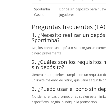
Sportimba
Bonos sin depósito para nuev
Casino
jugadores
Preguntas frecuentes (FA
1. ¿Necesito realizar un depó
Sportimba?
No, los bonos sin depósito se otorgan únicament
dinero previamente.
2. ¿Cuáles son los requisitos
sin depósito?
Generalmente, debes cumplir con un requisito de 
un límite máximo de retiro, que varía según la 
3. ¿Puedo usar el bono sin dep
No siempre. Las promociones suelen estar limi
específicos, según lo indique la promoción.