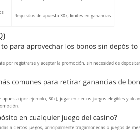
os
Requisitos de apuesta 30x, límites en ganancias
Q)
sito para aprovechar los bonos sin depósito
e por registrarse y aceptar la promoción, sin necesidad de deposita
 más comunes para retirar ganancias de bo
apuesta (por ejemplo, 30x), jugar en ciertos juegos elegibles y alca
promoción.
ósito en cualquier juego del casino?
tadas a ciertos juegos, principalmente tragamonedas o juegos de me