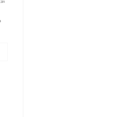
tán
a