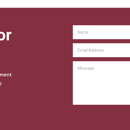
or
ement
l