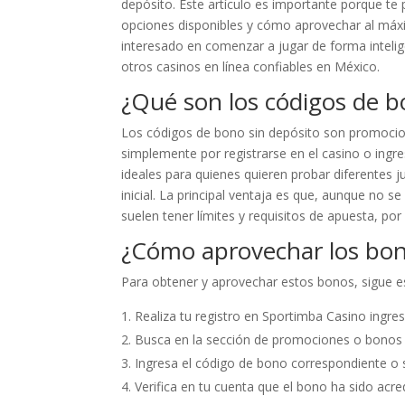
depósito. Este artículo es importante porque t
opciones disponibles y cómo aprovechar al máxi
interesado en comenzar a jugar de forma intelig
otros casinos en línea confiables en México.
¿Qué son los códigos de b
Los códigos de bono sin depósito son promocion
simplemente por registrarse en el casino o ingr
ideales para quienes quieren probar diferentes
inicial. La principal ventaja es que, aunque no 
suelen tener límites y requisitos de apuesta, po
¿Cómo aprovechar los bon
Para obtener y aprovechar estos bonos, sigue e
Realiza tu registro en Sportimba Casino ingre
Busca en la sección de promociones o bonos di
Ingresa el código de bono correspondiente o 
Verifica en tu cuenta que el bono ha sido acr