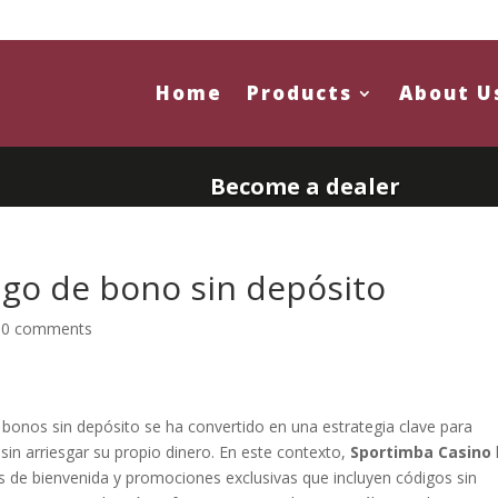
Home
Products
About U
Become a dealer
igo de bono sin depósito
|
0 comments
 bonos sin depósito se ha convertido en una estrategia clave para
in arriesgar su propio dinero. En este contexto,
Sportimba Casino
s de bienvenida y promociones exclusivas que incluyen códigos sin