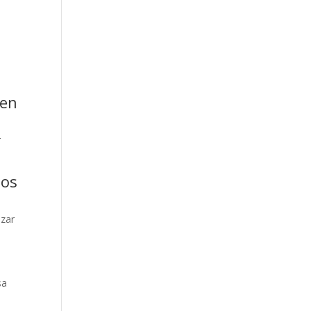
 en
r
nos
nzar
sa