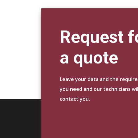
Request f
a quote
Leave your data and the requir
you need and our technicians wil
contact you.