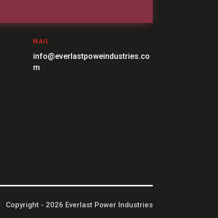
MAIL
info@everlastpoweindustries.co
m
Copyright - 2026 Everlast Power Industries