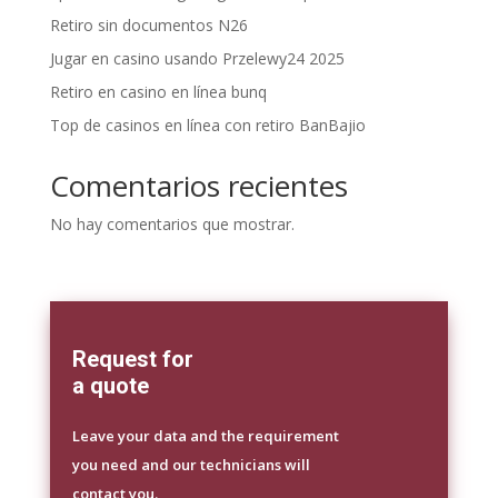
Retiro sin documentos N26
Jugar en casino usando Przelewy24 2025
Retiro en casino en línea bunq
Top de casinos en línea con retiro BanBajio
Comentarios recientes
No hay comentarios que mostrar.
Request for
a quote
Leave your data and the requirement
you need and our technicians will
contact you.