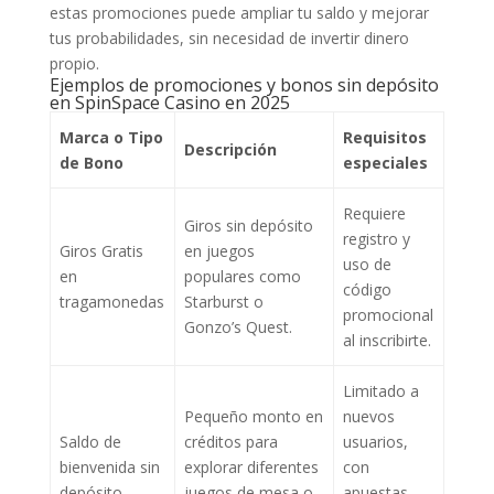
estas promociones puede ampliar tu saldo y mejorar
tus probabilidades, sin necesidad de invertir dinero
propio.
Ejemplos de promociones y bonos sin depósito
en SpinSpace Casino en 2025
Marca o Tipo
Requisitos
Descripción
de Bono
especiales
Requiere
Giros sin depósito
registro y
Giros Gratis
en juegos
uso de
en
populares como
código
tragamonedas
Starburst o
promocional
Gonzo’s Quest.
al inscribirte.
Limitado a
Pequeño monto en
nuevos
Saldo de
créditos para
usuarios,
bienvenida sin
explorar diferentes
con
depósito
juegos de mesa o
apuestas