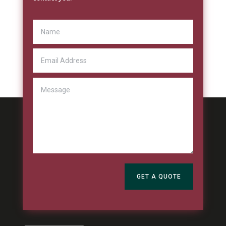
GET A QUOTE