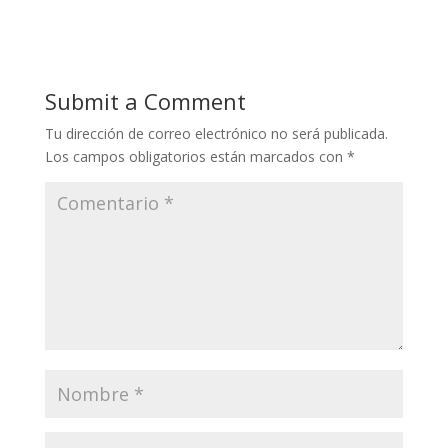
Submit a Comment
Tu dirección de correo electrónico no será publicada.
Los campos obligatorios están marcados con
*