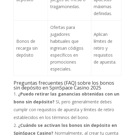
tragamonedas.
máximas
definidas.
Ofertas para
jugadores
Aplican
Bonos de
habituales que
límites de
recarga sin
ingresan códigos
retiro y
depósito
específicos en
requisitos
promociones
de apuesta.
especiales.
Preguntas frecuentes (FAQ) sobre los bonos
sin depósito en SpinSpace Casino 2025
¿Puedo retirar las ganancias obtenidas con un
bono sin depósito?
Sí, pero generalmente debes
cumplir con requisitos de apuesta y límites de retiro
establecidos en los términos del bono.
¿Cuándo se activan los bonos sin depósito en
SpinSpace Casino?
Normalmente, al crear tu cuenta