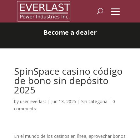
Become a dealer
SpinSpace casino código
de bono sin depósito
2025
by
user-everlast
|
Jun 13, 2025
|
Sin categoría
|
0
comments
En el mundo de los casinos en línea, aprovechar bonos