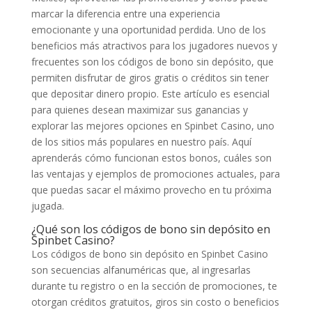
marcar la diferencia entre una experiencia
emocionante y una oportunidad perdida. Uno de los
beneficios más atractivos para los jugadores nuevos y
frecuentes son los códigos de bono sin depósito, que
permiten disfrutar de giros gratis o créditos sin tener
que depositar dinero propio. Este artículo es esencial
para quienes desean maximizar sus ganancias y
explorar las mejores opciones en Spinbet Casino, uno
de los sitios más populares en nuestro país. Aquí
aprenderás cómo funcionan estos bonos, cuáles son
las ventajas y ejemplos de promociones actuales, para
que puedas sacar el máximo provecho en tu próxima
jugada.
¿Qué son los códigos de bono sin depósito en
Spinbet Casino?
Los códigos de bono sin depósito en Spinbet Casino
son secuencias alfanuméricas que, al ingresarlas
durante tu registro o en la sección de promociones, te
otorgan créditos gratuitos, giros sin costo o beneficios