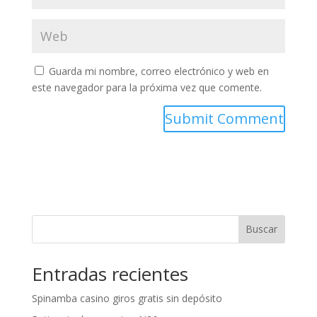
Guarda mi nombre, correo electrónico y web en
este navegador para la próxima vez que comente.
Buscar
Entradas recientes
Spinamba casino giros gratis sin depósito