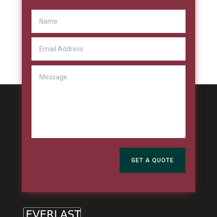
GET A QUOTE