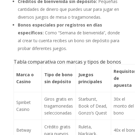
Créditos de bienvenida sin depósito:
Pequeñas
cantidades de dinero que puedes usar para jugar en
diversos juegos de mesa o tragamonedas.
Bonos especiales por registros en días
específicos:
Como “Semana de bienvenida”, donde
al crear tu cuenta recibes un bono sin depósito para
probar diferentes juegos.
Tabla comparativa con marcas y tipos de bonos
Requisito
Marca o
Tipo de bono
Juegos
de
Casino
sin depósito
principales
apuesta
Giros gratis en
Starburst,
30x el
Spinbet
tragamonedas
Book of Dead,
monto del
Casino
seleccionadas
Gonzo’s Quest
bono
Crédito gratis
Ruleta,
Betway
40x el bon
para nuevos
blackjack,