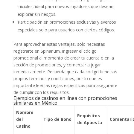
iniciales, ideal para nuevos jugadores que desean
explorar sin riesgos.
Participación en promociones exclusivas y eventos
especiales solo para usuarios con ciertos códigos.
Para aprovechar estas ventajas, solo necesitas
registrarte en Spinarium, ingresar el código
promocional al momento de crear tu cuenta o en la
sección de promociones, y comenzar a jugar
inmediatamente. Recuerda que cada código tiene sus
propios términos y condiciones, por lo que es
importante leer las reglas específicas para asegurarte
de cumplir con los requisitos.
Ejemplos de casinos en línea con promociones
similares en México
Nombre
Requisitos
del
Tipo de Bono
Comentari
de Apuesta
Casino