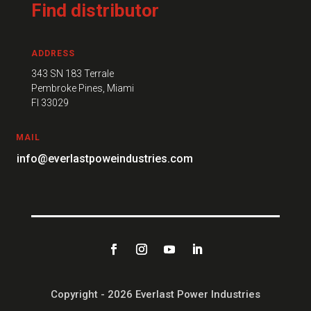
Find distributor
ADDRESS
343 SN 183 Terrale
Pembroke Pines, Miami
FI 33029
MAIL
info@everlastpoweindustries.com
Copyright - 2026 Everlast Power Industries