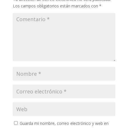
Los campos obligatorios están marcados con
*
Guarda mi nombre, correo electrónico y web en