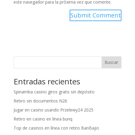
este navegador para la próxima vez que comente.
Buscar
Entradas recientes
Spinamba casino giros gratis sin depósito
Retiro sin documentos N26
Jugar en casino usando Przelewy24 2025
Retiro en casino en línea bunq
Top de casinos en línea con retiro BanBajio