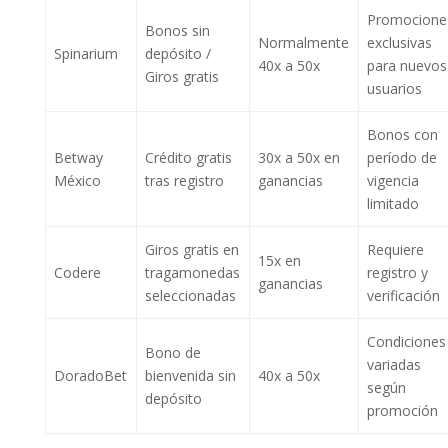
Promocione
Bonos sin
Normalmente
exclusivas
Spinarium
depósito /
40x a 50x
para nuevos
Giros gratis
usuarios
Bonos con
Betway
Crédito gratis
30x a 50x en
período de
México
tras registro
ganancias
vigencia
limitado
Giros gratis en
Requiere
15x en
Codere
tragamonedas
registro y
ganancias
seleccionadas
verificación
Condiciones
Bono de
variadas
DoradoBet
bienvenida sin
40x a 50x
según
depósito
promoción