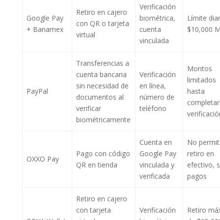
Verificación
Retiro en cajero
Google Pay
biométrica,
Límite diar
con QR o tarjeta
+ Banamex
cuenta
$10,000 
virtual
vinculada
Transferencias a
Montos
cuenta bancaria
Verificación
limitados
sin necesidad de
en línea,
PayPal
hasta
documentos al
número de
completar
verificar
teléfono
verificació
biométricamente
Cuenta en
No permit
Pago con código
Google Pay
retiro en
OXXO Pay
QR en tienda
vinculada y
efectivo, 
verificada
pagos
Retiro en cajero
con tarjeta
Verificación
Retiro má