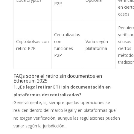
LocalCryptos
Opcional
verifica
P2P
en ciert
casos
Requier
Centralizadas
verifica
Criptobolsas con
con
Varía según
si usas
retiro P2P
funciones
plataforma
ciertos
P2P
método
tradicio
FAQs sobre el retiro sin documentos en
Ethereum 2025
¿Es legal retirar ETH sin documentación en
plataformas descentralizadas?
Generalmente, sí, siempre que las operaciones se
realicen dentro del marco legal y en plataformas que
no exigen verificación, aunque las regulaciones pueden
variar según la jurisdicción.