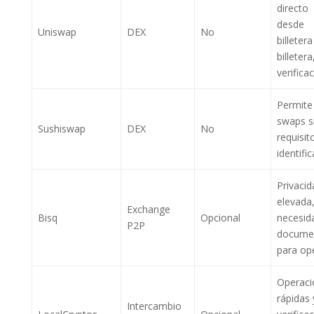
directo
desde
Uniswap
DEX
No
billetera
billetera
verifica
Permite
swaps s
Sushiswap
DEX
No
requisit
identifi
Privacid
elevada,
Exchange
Bisq
Opcional
necesid
P2P
docume
para op
Operaci
rápidas 
Intercambio