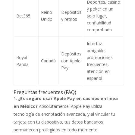
Deportes, casino
y poker en un
Reino
Depósitos
Bet365
solo lugar,
Unido
y retiros
confiabilidad
comprobada
Interfaz
amigable,
Depósitos
Royal
promociones
Canadá
con Apple
Panda
frecuentes,
Pay
atención en
español
Preguntas frecuentes (FAQ)
¿Es seguro usar Apple Pay en casinos en línea
en México?
Absolutamente. Apple Pay utiliza
tecnología de encriptación avanzada, y al vincular tu
tarjeta con tu dispositivo, tus datos bancarios
permanecen protegidos en todo momento.