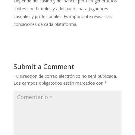
Depende del casino y del banco, pero en general, los
límites son flexibles y adecuados para jugadores
casuales y profesionales. Es importante revisar las
condiciones de cada plataforma.
Submit a Comment
Tu dirección de correo electrónico no será publicada.
Los campos obligatorios están marcados con
*