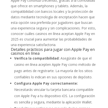
Apple Pay continúa creciendo, gracias a la comodidad
que ofrece en smartphones y tablets. Además, la
compatibilidad con bancos locales y la protección de
datos mediante tecnología de encriptación hacen que
esta opción sea preferida por jugadores que buscan
una experiencia segura y sin complicaciones. Por esto,
conocer cuáles casinos en línea aceptan Apple Pay en
2025 es crucial para aumentar las probabilidades de
una experiencia satisfactoria.
Detalles prácticos para jugar con Apple Pay en
casinos en línea
Verifica la compatibilidad:
Asegúrate de que el
casino en línea acepten Apple Pay como método de
pago antes de registrarte. La mayoría de los sitios
confiables lo indican en sus opciones de depósito.
Configura Apple Pay correctamente:
Necesitarás vincular tu tarjeta bancaria compatible
con Apple Pay a tu dispositivo iOS. La configuración
es sencilla y segura, mediante la aplicación Wallet.