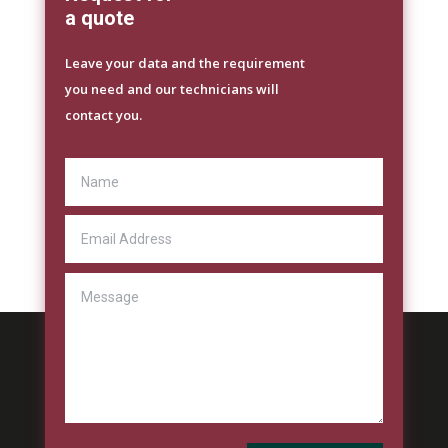
a quote
Leave your data and the requirement
you need and our technicians will
contact you.