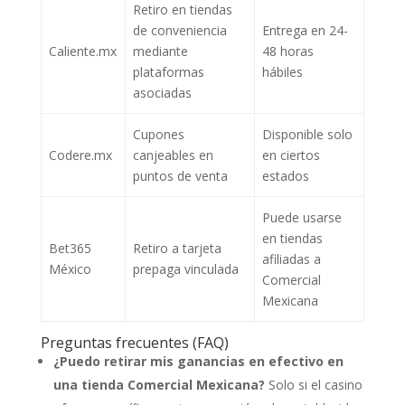
Retiro en tiendas
de conveniencia
Entrega en 24-
Caliente.mx
mediante
48 horas
plataformas
hábiles
asociadas
Cupones
Disponible solo
Codere.mx
canjeables en
en ciertos
puntos de venta
estados
Puede usarse
en tiendas
Bet365
Retiro a tarjeta
afiliadas a
México
prepaga vinculada
Comercial
Mexicana
Preguntas frecuentes (FAQ)
¿Puedo retirar mis ganancias en efectivo en
una tienda Comercial Mexicana?
Solo si el casino