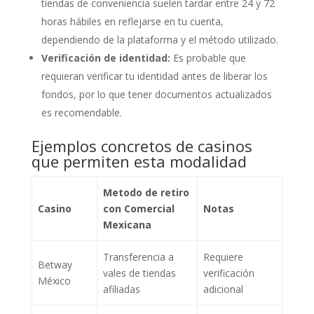
tiendas de conveniencia suelen tardar entre 24 y 72
horas hábiles en reflejarse en tu cuenta,
dependiendo de la plataforma y el método utilizado.
Verificación de identidad:
Es probable que
requieran verificar tu identidad antes de liberar los
fondos, por lo que tener documentos actualizados
es recomendable.
Ejemplos concretos de casinos
que permiten esta modalidad
Metodo de retiro
Casino
con Comercial
Notas
Mexicana
Transferencia a
Requiere
Betway
vales de tiendas
verificación
México
afiliadas
adicional