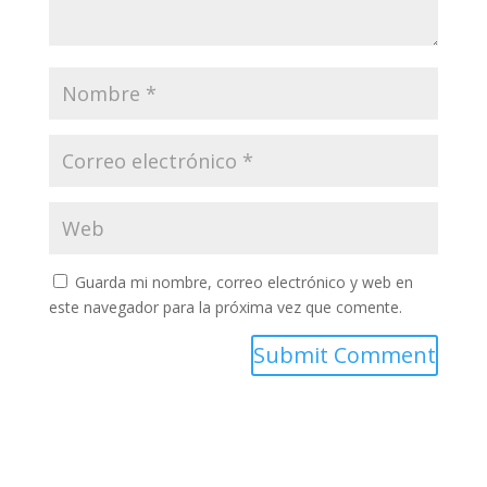
Guarda mi nombre, correo electrónico y web en
este navegador para la próxima vez que comente.