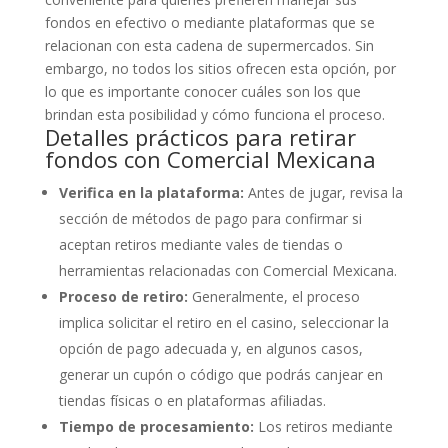
fondos en efectivo o mediante plataformas que se
relacionan con esta cadena de supermercados. Sin
embargo, no todos los sitios ofrecen esta opción, por
lo que es importante conocer cuáles son los que
brindan esta posibilidad y cómo funciona el proceso.
Detalles prácticos para retirar
fondos con Comercial Mexicana
Verifica en la plataforma:
Antes de jugar, revisa la
sección de métodos de pago para confirmar si
aceptan retiros mediante vales de tiendas o
herramientas relacionadas con Comercial Mexicana.
Proceso de retiro:
Generalmente, el proceso
implica solicitar el retiro en el casino, seleccionar la
opción de pago adecuada y, en algunos casos,
generar un cupón o código que podrás canjear en
tiendas físicas o en plataformas afiliadas.
Tiempo de procesamiento:
Los retiros mediante