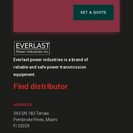
GET A QUOTE
Everlast power industries is a brand of
reliable and safe power transmission
equipment.
Find distributor
ADDRESS
343 SN 183 Terrale
Pembroke Pines, Miami
FI 33029