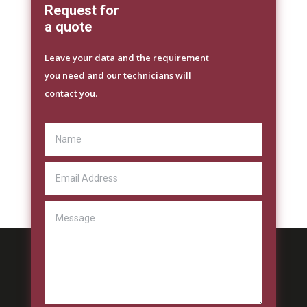
Request for
a quote
Leave your data and the requirement
you need and our technicians will
contact you.