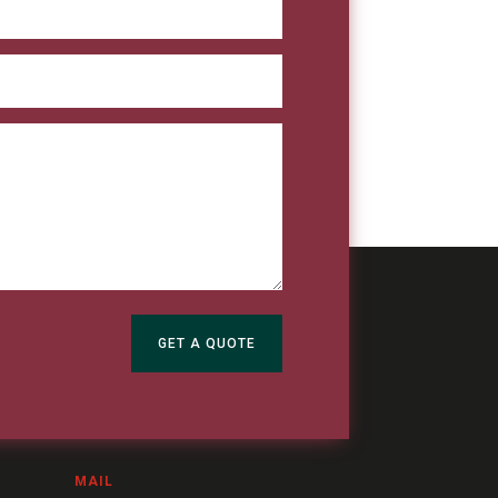
GET A QUOTE
MAIL