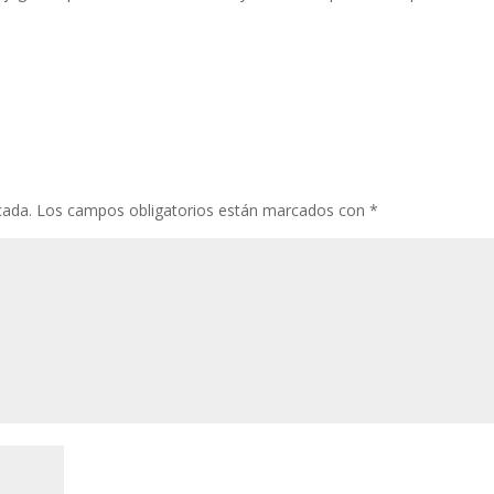
cada.
Los campos obligatorios están marcados con
*