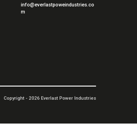
info@everlastpoweindustries.co
m
Copyright - 2026 Everlast Power Industries