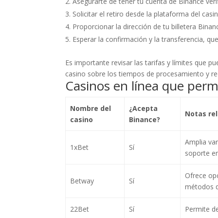
Asegurarte de tener tu cuenta de Binance veri
Solicitar el retiro desde la plataforma del c
Proporcionar la dirección de tu billetera Binan
Esperar la confirmación y la transferencia, que
Es importante revisar las tarifas y límites que p
casino sobre los tiempos de procesamiento y requ
Casinos en línea que perm
Nombre del
¿Acepta
Notas re
casino
Binance?
Amplia va
1xBet
Sí
soporte en
Ofrece opc
Betway
Sí
métodos de
22Bet
Sí
Permite de