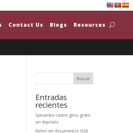
s
Contact Us
Blogs
Resources
Buscar
Entradas
recientes
Spinamba casino giros gratis
sin depósito
Retiro sin documentos N26