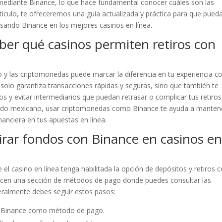
mediante Binance, lo que hace fundamental conocer cuáles son las
rtículo, te ofreceremos una guía actualizada y práctica para que pued
usando Binance en los mejores casinos en línea.
ber qué casinos permiten retiros con
o y las criptomonedas puede marcar la diferencia en tu experiencia 
 solo garantiza transacciones rápidas y seguras, sino que también te
 y evitar intermediarios que puedan retrasar o complicar tus retiros
cado mexicano, usar criptomonedas como Binance te ayuda a manten
nanciera en tus apuestas en línea.
tirar fondos con Binance en casinos e
el casino en línea tenga habilitada la opción de depósitos y retiros 
frecen una sección de métodos de pago donde puedes consultar las
neralmente debes seguir estos pasos:
te Binance como método de pago.