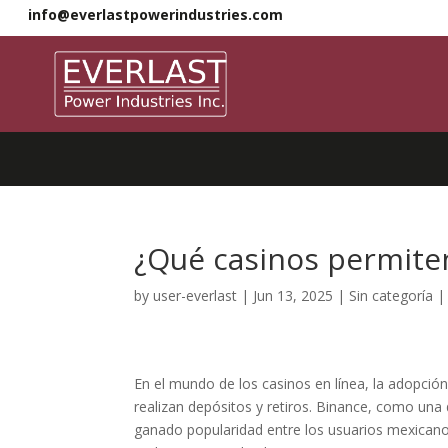
info@everlastpowerindustries.com
¿Qué casinos permiten
by
user-everlast
|
Jun 13, 2025
|
Sin categoría
En el mundo de los casinos en línea, la adopci
realizan depósitos y retiros. Binance, como una
ganado popularidad entre los usuarios mexicano