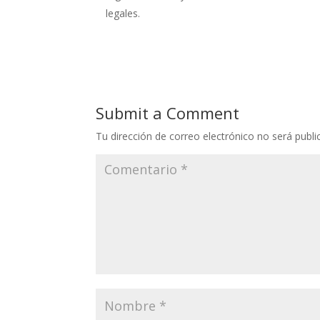
legales.
Submit a Comment
Tu dirección de correo electrónico no será publi