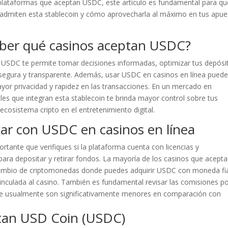
 plataformas que aceptan USDC, este artículo es fundamental para qu
 admiten esta stablecoin y cómo aprovecharla al máximo en tus apue
aber qué casinos aceptan USDC?
 USDC te permite tomar decisiones informadas, optimizar tus depósi
o segura y transparente. Además, usar USDC en casinos en línea pued
or privacidad y rapidez en las transacciones. En un mercado en
ables que integran esta stablecoin te brinda mayor control sobre tus
ecosistema cripto en el entretenimiento digital.
gar con USDC en casinos en línea
ante que verifiques si la plataforma cuenta con licencias y
para depositar y retirar fondos. La mayoría de los casinos que acept
ambio de criptomonedas donde puedes adquirir USDC con moneda fia
l vinculada al casino. También es fundamental revisar las comisiones p
ue usualmente son significativamente menores en comparación con
ptan USD Coin (USDC)