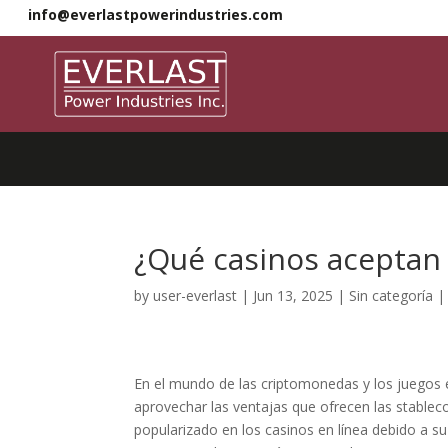
info@everlastpowerindustries.com
¿Qué casinos aceptan
by
user-everlast
|
Jun 13, 2025
|
Sin categoría
En el mundo de las criptomonedas y los juegos e
aprovechar las ventajas que ofrecen las stable
popularizado en los casinos en línea debido a s