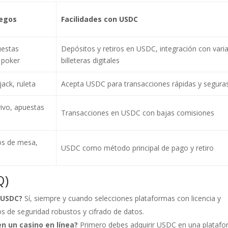
uegos
Facilidades con USDC
uestas
Depósitos y retiros en USDC, integración con vari
 poker
billeteras digitales
jack, ruleta
Acepta USDC para transacciones rápidas y segura
ivo, apuestas
Transacciones en USDC con bajas comisiones
os de mesa,
USDC como método principal de pago y retiro
Q)
 USDC?
Sí, siempre y cuando selecciones plataformas con licencia y
 de seguridad robustos y cifrado de datos.
n un casino en línea?
Primero debes adquirir USDC en una plataf