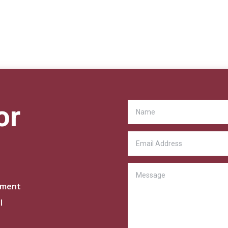
or
ement
l