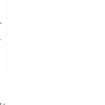
as
s
orma