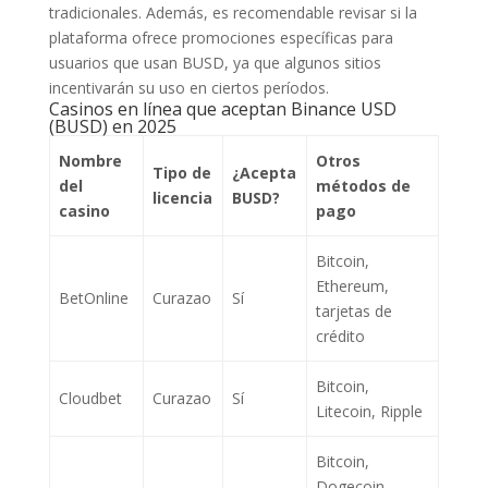
tradicionales. Además, es recomendable revisar si la
plataforma ofrece promociones específicas para
usuarios que usan BUSD, ya que algunos sitios
incentivarán su uso en ciertos períodos.
Casinos en línea que aceptan Binance USD
(BUSD) en 2025
Nombre
Otros
Tipo de
¿Acepta
del
métodos de
licencia
BUSD?
casino
pago
Bitcoin,
Ethereum,
BetOnline
Curazao
Sí
tarjetas de
crédito
Bitcoin,
Cloudbet
Curazao
Sí
Litecoin, Ripple
Bitcoin,
Dogecoin,