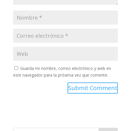
Guarda mi nombre, correo electrónico y web en
este navegador para la próxima vez que comente.