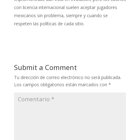
con licencia internacional suelen aceptar jugadores
mexicanos sin problema, siempre y cuando se
respeten las políticas de cada sitio.
Submit a Comment
Tu dirección de correo electrónico no será publicada.
Los campos obligatorios están marcados con
*