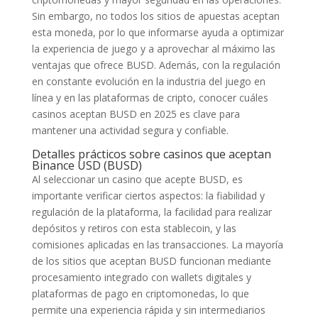
Sin embargo, no todos los sitios de apuestas aceptan
esta moneda, por lo que informarse ayuda a optimizar
la experiencia de juego y a aprovechar al máximo las
ventajas que ofrece BUSD. Además, con la regulación
en constante evolución en la industria del juego en
línea y en las plataformas de cripto, conocer cuáles
casinos aceptan BUSD en 2025 es clave para
mantener una actividad segura y confiable.
Detalles prácticos sobre casinos que aceptan
Binance USD (BUSD)
Al seleccionar un casino que acepte BUSD, es
importante verificar ciertos aspectos: la fiabilidad y
regulación de la plataforma, la facilidad para realizar
depósitos y retiros con esta stablecoin, y las
comisiones aplicadas en las transacciones. La mayoría
de los sitios que aceptan BUSD funcionan mediante
procesamiento integrado con wallets digitales y
plataformas de pago en criptomonedas, lo que
permite una experiencia rápida y sin intermediarios