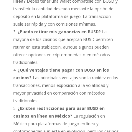
línea?
Debes tener una wallet compatible con BUSD y
transferir la cantidad deseada mediante la opción de
depósito en la plataforma de juego. La transacción
suele ser rápida y con comisiones mínimas.
¿Puedo retirar mis ganancias en BUSD?
La
mayoría de los casinos que aceptan BUSD permiten
retirar en esta stablecoin, aunque algunos pueden
ofrecer opciones en criptomonedas o en métodos
tradicionales.
¿Qué ventajas tiene pagar con BUSD en los
casinos?
Las principales ventajas son la rapidez en las
transacciones, menos exposición a la volatilidad y
mayor privacidad en comparación con métodos
tradicionales.
¿Existen restricciones para usar BUSD en
casinos en línea en México?
La regulación en
México para plataformas de juego en línea y
criptomonedas aún está en evolución, pero los casinos