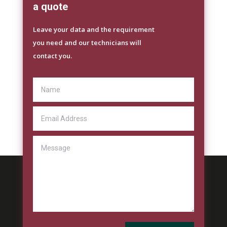
a quote
Leave your data and the requirement
you need and our technicians will
contact you.