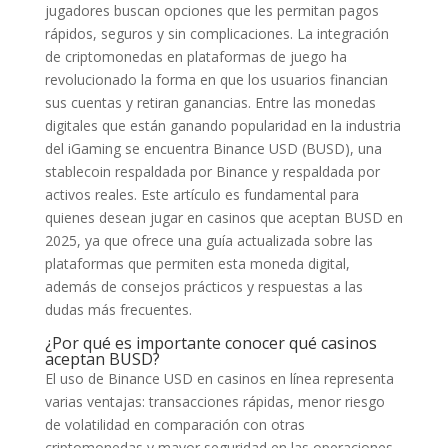
jugadores buscan opciones que les permitan pagos
rápidos, seguros y sin complicaciones. La integración
de criptomonedas en plataformas de juego ha
revolucionado la forma en que los usuarios financian
sus cuentas y retiran ganancias. Entre las monedas
digitales que están ganando popularidad en la industria
del iGaming se encuentra Binance USD (BUSD), una
stablecoin respaldada por Binance y respaldada por
activos reales. Este artículo es fundamental para
quienes desean jugar en casinos que aceptan BUSD en
2025, ya que ofrece una guía actualizada sobre las
plataformas que permiten esta moneda digital,
además de consejos prácticos y respuestas a las
dudas más frecuentes.
¿Por qué es importante conocer qué casinos
aceptan BUSD?
El uso de Binance USD en casinos en línea representa
varias ventajas: transacciones rápidas, menor riesgo
de volatilidad en comparación con otras
criptomonedas y mayor seguridad en las operaciones.