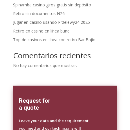
Spinamba casino giros gratis sin depósito
Retiro sin documentos N26
Jugar en casino usando Przelewy24 2025
Retiro en casino en línea bunq
Top de casinos en línea con retiro BanBajio
Comentarios recientes
No hay comentarios que mostrar.
Request for
a quote
Leave your data and the requirement
you need and our technicians will