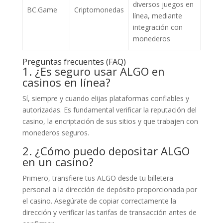
diversos juegos en
BC.Game
Criptomonedas
línea, mediante
integración con
monederos
Preguntas frecuentes (FAQ)
1. ¿Es seguro usar ALGO en
casinos en línea?
Sí, siempre y cuando elijas plataformas confiables y
autorizadas. Es fundamental verificar la reputación del
casino, la encriptación de sus sitios y que trabajen con
monederos seguros.
2. ¿Cómo puedo depositar ALGO
en un casino?
Primero, transfiere tus ALGO desde tu billetera
personal a la dirección de depósito proporcionada por
el casino. Asegúrate de copiar correctamente la
dirección y verificar las tarifas de transacción antes de