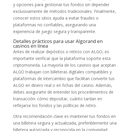
y opciones para gestionar tus fondos sin depender
exclusivamente de métodos tradicionales. Finalmente,
conocer estos sitios ayuda a evitar fraudes o
plataformas no confiables, asegurando una
experiencia de juego segura y transparente.
Detalles prácticos para usar Algorand en
casinos en línea
Antes de realizar depósitos o retiros con ALGO, es
importante verificar que la plataforma soporte esta
criptomoneda. La mayoría de los casinos que aceptan
ALGO trabajan con billeteras digitales compatibles y
plataformas de intercambio que facilitan convertir tus
ALGO en dinero real o en fichas del casino. Además,
debes asegurarte de entender los procedimientos de
transacción: cómo depositar, cuánto tardan en
reflejarse los fondos y las políticas de retiro.
Otra recomendación clave es mantener tus fondos en
una billetera segura y actualizada, preferiblemente una
billetera autorizada y reconocida en la comunidad