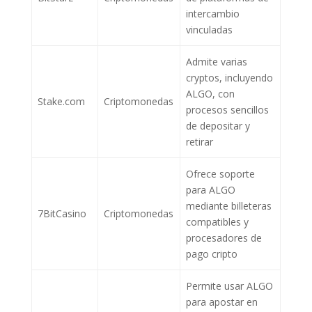
intercambio
vinculadas
Admite varias
cryptos, incluyendo
ALGO, con
Stake.com
Criptomonedas
procesos sencillos
de depositar y
retirar
Ofrece soporte
para ALGO
mediante billeteras
7BitCasino
Criptomonedas
compatibles y
procesadores de
pago cripto
Permite usar ALGO
para apostar en