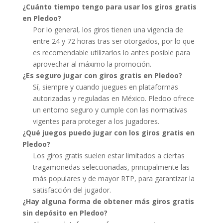
¿Cuánto tiempo tengo para usar los giros gratis
en Pledoo?
Por lo general, los giros tienen una vigencia de
entre 24 y 72 horas tras ser otorgados, por lo que
es recomendable utilizarlos lo antes posible para
aprovechar al máximo la promoción.
¿Es seguro jugar con giros gratis en Pledoo?
Sí, siempre y cuando juegues en plataformas
autorizadas y reguladas en México. Pledoo ofrece
un entorno seguro y cumple con las normativas
vigentes para proteger a los jugadores.
¿Qué juegos puedo jugar con los giros gratis en
Pledoo?
Los giros gratis suelen estar limitados a ciertas
tragamonedas seleccionadas, principalmente las
más populares y de mayor RTP, para garantizar la
satisfacción del jugador.
¿Hay alguna forma de obtener más giros gratis
sin depósito en Pledoo?