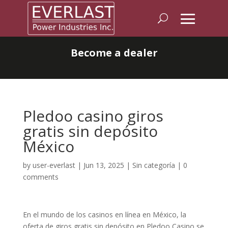
Become a dealer
Pledoo casino giros
gratis sin depósito
México
by
user-everlast
|
Jun 13, 2025
|
Sin categoría
|
0
comments
En el mundo de los casinos en línea en México, la
oferta de giros gratis sin depósito en Pledoo Casino se