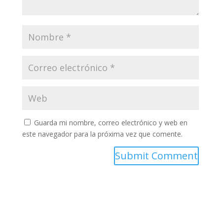
Guarda mi nombre, correo electrónico y web en
este navegador para la próxima vez que comente.