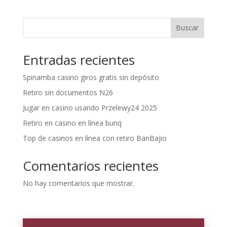
Buscar
Entradas recientes
Spinamba casino giros gratis sin depósito
Retiro sin documentos N26
Jugar en casino usando Przelewy24 2025
Retiro en casino en línea bunq
Top de casinos en línea con retiro BanBajio
Comentarios recientes
No hay comentarios que mostrar.