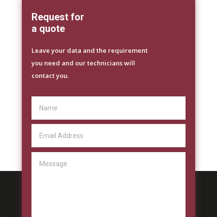
Request for
a quote
Leave your data and the requirement
you need and our technicians will
contact you.