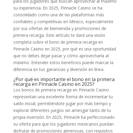
para los jugadores que buscan aprovechar al máximo
su experiencia. En 2025, Pinnacle Casino se ha
consolidado como una de las plataformas más
confiables y competitivas en México, especialmente
por sus ofertas de bienvenida y promociones de
primera recarga. Este artículo te dará una visión
completa sobre el bono de primera recarga en
Pinnacle Casino en 2025, por qué es una oportunidad
que no debes dejar pasar y cómo aprovecharla al
máximo. Entender estos beneficios puede marcar la
diferencia en tus ganancias y diversión en línea.
¿Por qué es importante el bono en la primera
recarga en Pinnacle Casino en 2025?
Los bonos de primera recarga en Pinnacle Casino
representan una excelente forma de incrementar tu
saldo inicial, permitiéndote jugar por más tiempo y
explorar diferentes juegos sin arriesgar tanto de tu
propia inversión. En 2025, Pinnacle ha perfeccionado
su oferta para que los jugadores mexicanos puedan
disfrutar de promociones generosas, con requisitos