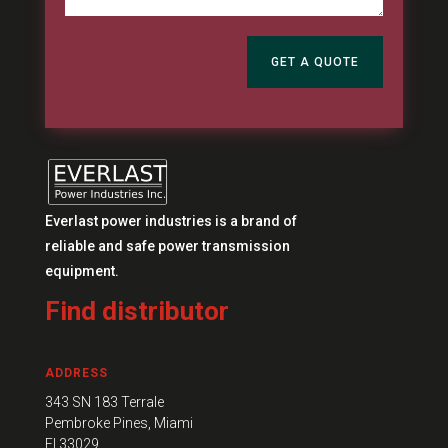
GET A QUOTE
Everlast power industries is a brand of
reliable and safe power transmission
equipment.
Find distributor
ADDRESS
343 SN 183 Terrale
Pembroke Pines, Miami
FI 33029