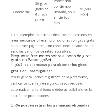
Promoción
30 giros
por tiempo
gratis en
$1,500
Codere.mx
limitado, solo
Gonzo’s
MXN
en ciertos
Quest
días
Estos ejemplos muestran cómo diversos casinos en
línea mexicanos ofrecen promociones con giros gratis
para atraer jugadores, con condiciones relativamente
sencillas y montos de retiro accesibles.
Preguntas frecuentes sobre el bono de giros
gratis en ParamigoBet
¿Cuál es el proceso para obtener los giros
gratis en ParamigoBet?
Por lo general, debes registrarte en la plataforma,
verificar tu cuenta y en algunos casos recibirás
automáticamente el bono o deberás solicitarlo en la
sección de promociones.
¿Se pueden retirar las ganancias obtenidas