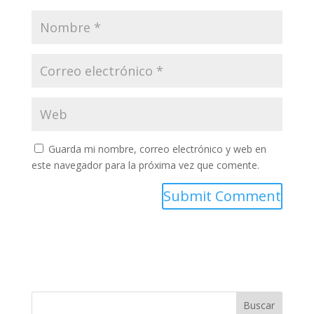
Guarda mi nombre, correo electrónico y web en
este navegador para la próxima vez que comente.
Buscar