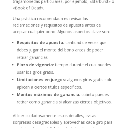
tragamonedas particulares, por ejemplo, «Starburst» o
«Book of Dead».
Una práctica recomendada es revisar las
reclamaciones y requisitos de apuesta antes de
aceptar cualquier bono. Algunos aspectos clave son:
Requisitos de apuesta:
cantidad de veces que
debes jugar el monto del bono antes de poder
retirar ganancias.
Plazo de vigencia:
tiempo durante el cual puedes
usar los giros gratis.
Limitaciones en juegos:
algunos giros gratis solo
aplican a ciertos títulos específicos.
Montos máximos de ganancia:
cuánto puedes
retirar como ganancia si alcanzas ciertos objetivos.
Al leer cuidadosamente estos detalles, evitas
sorpresas desagradables y aprovechas cada giro para