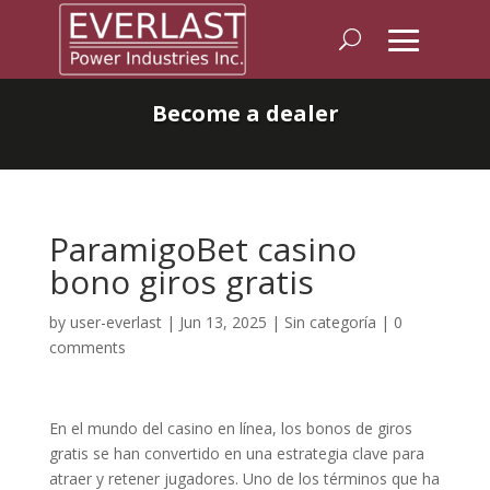
Become a dealer
ParamigoBet casino
bono giros gratis
by
user-everlast
|
Jun 13, 2025
|
Sin categoría
|
0
comments
En el mundo del casino en línea, los bonos de giros
gratis se han convertido en una estrategia clave para
atraer y retener jugadores. Uno de los términos que ha