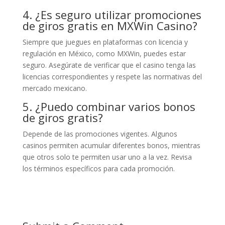
4. ¿Es seguro utilizar promociones
de giros gratis en MXWin Casino?
Siempre que juegues en plataformas con licencia y
regulación en México, como MXWin, puedes estar
seguro. Asegúrate de verificar que el casino tenga las
licencias correspondientes y respete las normativas del
mercado mexicano.
5. ¿Puedo combinar varios bonos
de giros gratis?
Depende de las promociones vigentes. Algunos
casinos permiten acumular diferentes bonos, mientras
que otros solo te permiten usar uno a la vez. Revisa
los términos específicos para cada promoción.