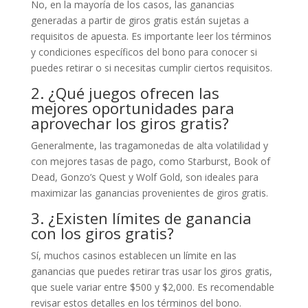
No, en la mayoría de los casos, las ganancias
generadas a partir de giros gratis están sujetas a
requisitos de apuesta. Es importante leer los términos
y condiciones específicos del bono para conocer si
puedes retirar o si necesitas cumplir ciertos requisitos.
2. ¿Qué juegos ofrecen las
mejores oportunidades para
aprovechar los giros gratis?
Generalmente, las tragamonedas de alta volatilidad y
con mejores tasas de pago, como Starburst, Book of
Dead, Gonzo’s Quest y Wolf Gold, son ideales para
maximizar las ganancias provenientes de giros gratis.
3. ¿Existen límites de ganancia
con los giros gratis?
Sí, muchos casinos establecen un límite en las
ganancias que puedes retirar tras usar los giros gratis,
que suele variar entre $500 y $2,000. Es recomendable
revisar estos detalles en los términos del bono.