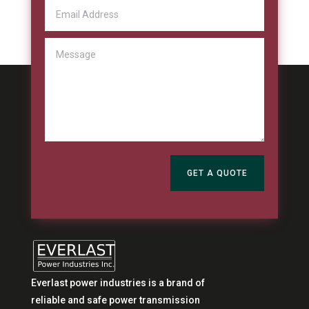
GET A QUOTE
Everlast power industries is a brand of
reliable and safe power transmission