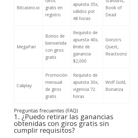
Giros
Starburst,
apuesta 35x,
Bitcasino.io
gratis en
Book of
válidos por
registro
Dead
48 horas
Requisito de
Bonos de
apuesta 40x,
Gonzo’s
bienvenida
MegaPari
límite de
Quest,
con giros
ganancia
Reactoonz
gratis
$2,000
Promoción
Requisito de
mensual
apuesta 30x,
Wolf Gold,
Caliplay
de giros
vigencia 72
Bonanza
gratis
horas
Preguntas frecuentes (FAQ)
1. ¿Puedo retirar las ganancias
obtenidas con giros gratis sin
cumplir requisitos?