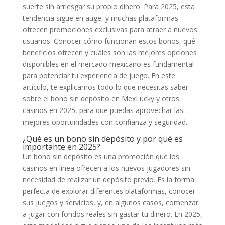
suerte sin arriesgar su propio dinero. Para 2025, esta
tendencia sigue en auge, y muchas plataformas
ofrecen promociones exclusivas para atraer a nuevos
usuarios. Conocer cómo funcionan estos bonos, qué
beneficios ofrecen y cuáles son las mejores opciones
disponibles en el mercado mexicano es fundamental
para potenciar tu experiencia de juego. En este
artículo, te explicamos todo lo que necesitas saber
sobre el bono sin depósito en MexLucky y otros
casinos en 2025, para que puedas aprovechar las
mejores oportunidades con confianza y seguridad.
¿Qué es un bono sin depósito y por qué es
importante en 2025?
Un bono sin depósito es una promoción que los
casinos en línea ofrecen a los nuevos jugadores sin
necesidad de realizar un depósito previo. Es la forma
perfecta de explorar diferentes plataformas, conocer
sus juegos y servicios, y, en algunos casos, comenzar
a jugar con fondos reales sin gastar tu dinero. En 2025,