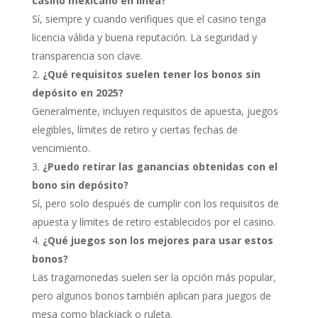
casino mexicano en línea?
Sí, siempre y cuando verifiques que el casino tenga
licencia válida y buena reputación. La seguridad y
transparencia son clave.
¿Qué requisitos suelen tener los bonos sin
depósito en 2025?
Generalmente, incluyen requisitos de apuesta, juegos
elegibles, límites de retiro y ciertas fechas de
vencimiento.
¿Puedo retirar las ganancias obtenidas con el
bono sin depósito?
Sí, pero solo después de cumplir con los requisitos de
apuesta y límites de retiro establecidos por el casino.
¿Qué juegos son los mejores para usar estos
bonos?
Las tragamonedas suelen ser la opción más popular,
pero algunos bonos también aplican para juegos de
mesa como blackjack o ruleta.