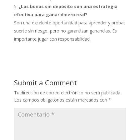
¿Los bonos sin depósito son una estrategia
efectiva para ganar dinero real?
Son una excelente oportunidad para aprender y probar
suerte sin riesgo, pero no garantizan ganancias. Es
importante jugar con responsabilidad.
Submit a Comment
Tu dirección de correo electrónico no será publicada.
Los campos obligatorios están marcados con
*