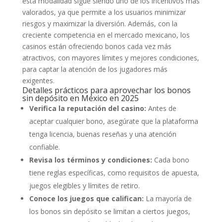
esta modalidad sigue siendo uno de los incentivos más
valorados, ya que permite a los usuarios minimizar
riesgos y maximizar la diversión. Además, con la
creciente competencia en el mercado mexicano, los
casinos están ofreciendo bonos cada vez más
atractivos, con mayores límites y mejores condiciones,
para captar la atención de los jugadores más
exigentes.
Detalles prácticos para aprovechar los bonos
sin depósito en México en 2025
Verifica la reputación del casino:
Antes de
aceptar cualquier bono, asegúrate que la plataforma
tenga licencia, buenas reseñas y una atención
confiable.
Revisa los términos y condiciones:
Cada bono
tiene reglas específicas, como requisitos de apuesta,
juegos elegibles y límites de retiro.
Conoce los juegos que califican:
La mayoría de
los bonos sin depósito se limitan a ciertos juegos,