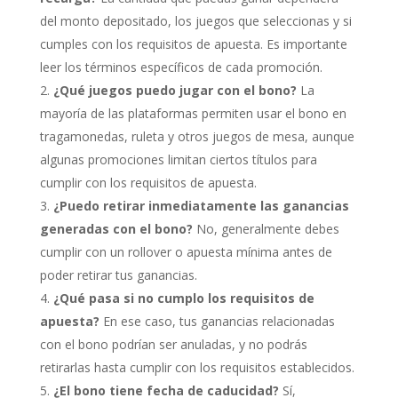
del monto depositado, los juegos que seleccionas y si
cumples con los requisitos de apuesta. Es importante
leer los términos específicos de cada promoción.
¿Qué juegos puedo jugar con el bono?
La
mayoría de las plataformas permiten usar el bono en
tragamonedas, ruleta y otros juegos de mesa, aunque
algunas promociones limitan ciertos títulos para
cumplir con los requisitos de apuesta.
¿Puedo retirar inmediatamente las ganancias
generadas con el bono?
No, generalmente debes
cumplir con un rollover o apuesta mínima antes de
poder retirar tus ganancias.
¿Qué pasa si no cumplo los requisitos de
apuesta?
En ese caso, tus ganancias relacionadas
con el bono podrían ser anuladas, y no podrás
retirarlas hasta cumplir con los requisitos establecidos.
¿El bono tiene fecha de caducidad?
Sí,