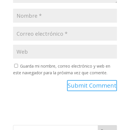
Guarda mi nombre, correo electrónico y web en
este navegador para la próxima vez que comente.