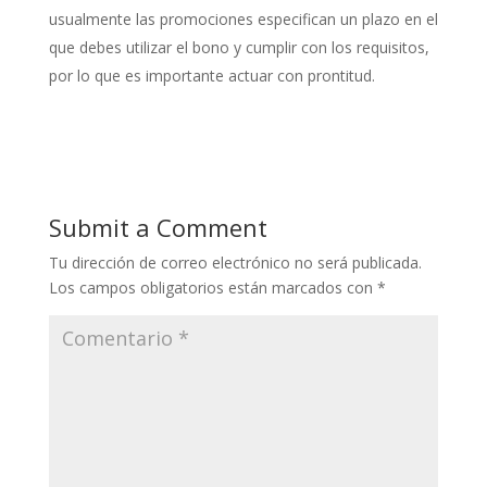
usualmente las promociones especifican un plazo en el
que debes utilizar el bono y cumplir con los requisitos,
por lo que es importante actuar con prontitud.
Submit a Comment
Tu dirección de correo electrónico no será publicada.
Los campos obligatorios están marcados con
*