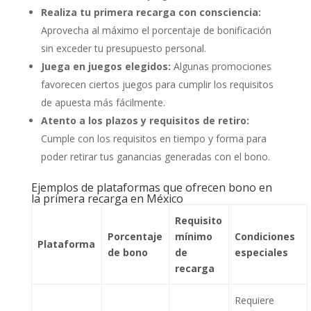
Realiza tu primera recarga con consciencia:
Aprovecha al máximo el porcentaje de bonificación
sin exceder tu presupuesto personal.
Juega en juegos elegidos:
Algunas promociones
favorecen ciertos juegos para cumplir los requisitos
de apuesta más fácilmente.
Atento a los plazos y requisitos de retiro:
Cumple con los requisitos en tiempo y forma para
poder retirar tus ganancias generadas con el bono.
Ejemplos de plataformas que ofrecen bono en
la primera recarga en México
Requisito
Porcentaje
mínimo
Condiciones
Plataforma
de bono
de
especiales
recarga
Requiere