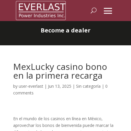
Become a dealer
MexLucky casino bono
en la primera recarga
by
user-everlast
|
Jun 13, 2025
|
Sin categoría
|
0
comments
En el mundo de los casinos en línea en México,
aprovechar los bonos de bienvenida puede marcar la