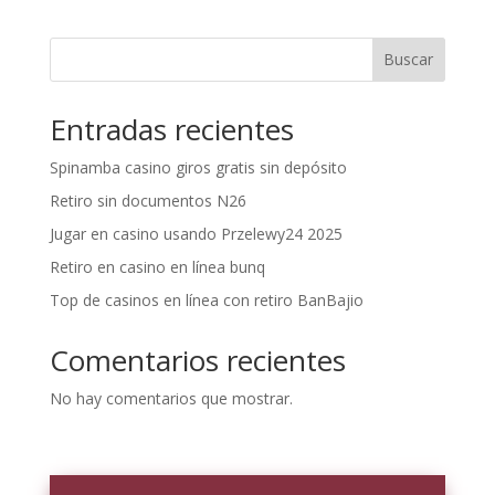
Buscar
Entradas recientes
Spinamba casino giros gratis sin depósito
Retiro sin documentos N26
Jugar en casino usando Przelewy24 2025
Retiro en casino en línea bunq
Top de casinos en línea con retiro BanBajio
Comentarios recientes
No hay comentarios que mostrar.