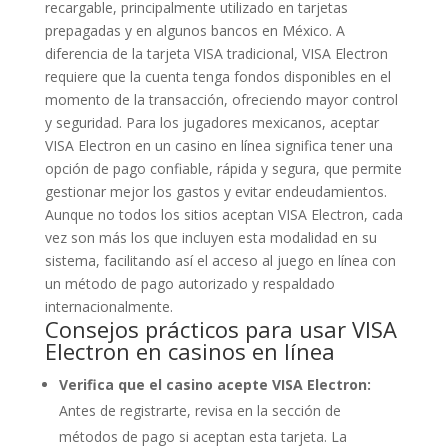
recargable, principalmente utilizado en tarjetas
prepagadas y en algunos bancos en México. A
diferencia de la tarjeta VISA tradicional, VISA Electron
requiere que la cuenta tenga fondos disponibles en el
momento de la transacción, ofreciendo mayor control
y seguridad. Para los jugadores mexicanos, aceptar
VISA Electron en un casino en línea significa tener una
opción de pago confiable, rápida y segura, que permite
gestionar mejor los gastos y evitar endeudamientos.
Aunque no todos los sitios aceptan VISA Electron, cada
vez son más los que incluyen esta modalidad en su
sistema, facilitando así el acceso al juego en línea con
un método de pago autorizado y respaldado
internacionalmente.
Consejos prácticos para usar VISA
Electron en casinos en línea
Verifica que el casino acepte VISA Electron:
Antes de registrarte, revisa en la sección de
métodos de pago si aceptan esta tarjeta. La