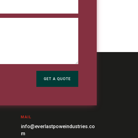
GET A QUOTE
MAIL
info@everlastpoweindustries.co
m