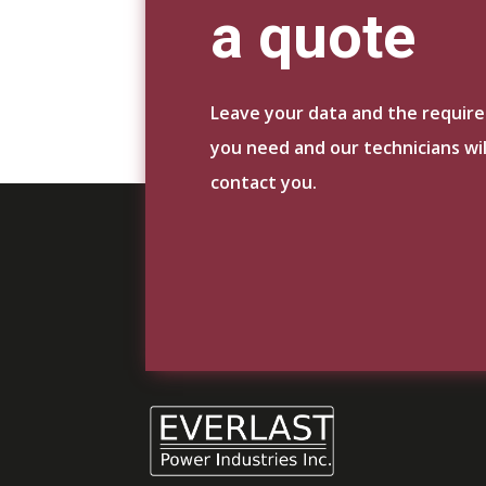
a quote
Leave your data and the requir
you need and our technicians wil
contact you.