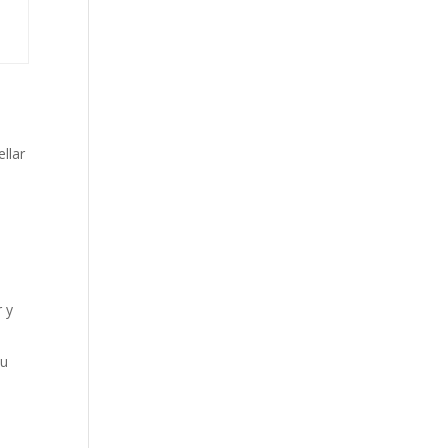
llar
r y
tu