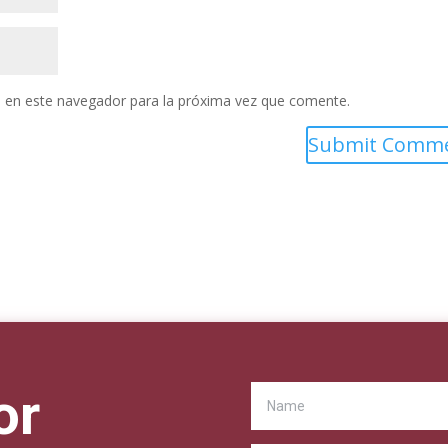
 en este navegador para la próxima vez que comente.
or