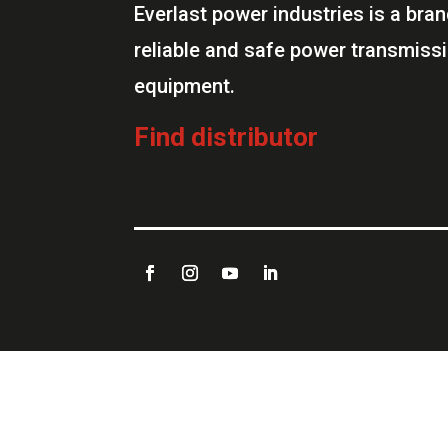
Everlast power industries is a bran
reliable and safe power transmiss
equipment.
Find distributor