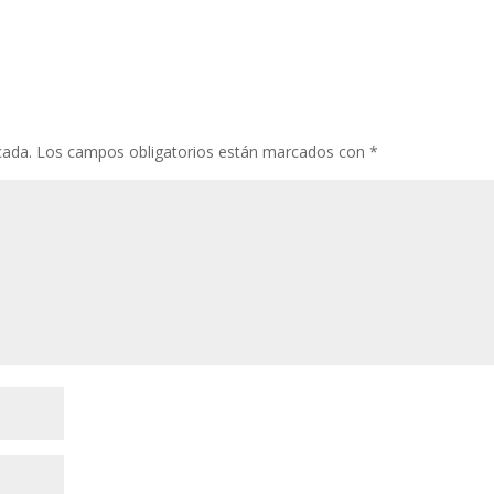
cada.
Los campos obligatorios están marcados con
*