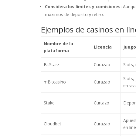
Considera los límites y comisiones:
Aunque
máximos de depósito y retiro.
Ejemplos de casinos en lí
Nombre de la
Licencia
Juego
plataforma
BitStarz
Curazao
Slots, 
Slots,
mBitcasino
Curazao
en viv
Stake
Curtazo
Deport
Apuest
Cloudbet
Curazao
en lín