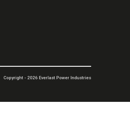
Copyright - 2026 Everlast Power Industries