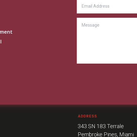
ement
l
ADDRESS
343 SN 183 Terrale
Pembroke Pines, Miami