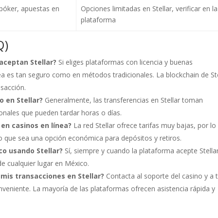
 póker, apuestas en
Opciones limitadas en Stellar, verificar en la
plataforma
Q)
aceptan Stellar?
Si eliges plataformas con licencia y buenas
nea es tan seguro como en métodos tradicionales. La blockchain de Ste
nsacción.
o en Stellar?
Generalmente, las transferencias en Stellar toman
onales que pueden tardar horas o días.
 en casinos en línea?
La red Stellar ofrece tarifas muy bajas, por lo
o que sea una opción económica para depósitos y retiros.
co usando Stellar?
Sí, siempre y cuando la plataforma acepte Stella
e cualquier lugar en México.
mis transacciones en Stellar?
Contacta al soporte del casino y a 
nveniente. La mayoría de las plataformas ofrecen asistencia rápida y