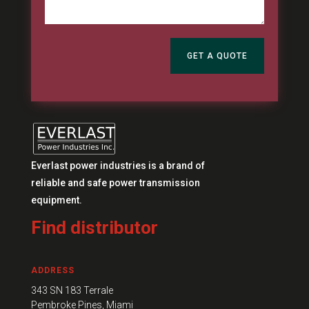
GET A QUOTE
Everlast power industries is a brand of
reliable and safe power transmission
equipment.
Find distributor
ADDRESS
343 SN 183 Terrale
Pembroke Pines, Miami