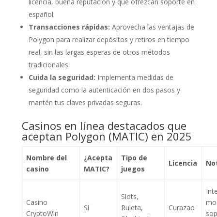
licencia, buena reputación y que ofrezcan soporte en
español.
Transacciones rápidas:
Aprovecha las ventajas de
Polygon para realizar depósitos y retiros en tiempo
real, sin las largas esperas de otros métodos
tradicionales.
Cuida la seguridad:
Implementa medidas de
seguridad como la autenticación en dos pasos y
mantén tus claves privadas seguras.
Casinos en línea destacados que
aceptan Polygon (MATIC) en 2025
Nombre del
¿Acepta
Tipo de
Licencia
No
casino
MATIC?
juegos
Int
Slots,
Casino
mo
Sí
Ruleta,
Curazao
CryptoWin
sop