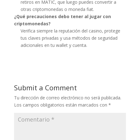
retiros en MATIC, que luego puedes convertir a
otras criptomonedas o moneda fiat.
¿Qué precauciones debo tener al jugar con
criptomonedas?
Verifica siempre la reputación del casino, protege
tus claves privadas y usa métodos de seguridad
adicionales en tu wallet y cuenta.
Submit a Comment
Tu dirección de correo electrónico no será publicada.
Los campos obligatorios están marcados con
*