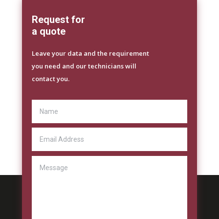
Request for
a quote
Leave your data and the requirement
you need and our technicians will
contact you.