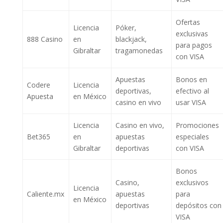
Ofertas
Licencia
Póker,
exclusivas
888 Casino
en
blackjack,
para pagos
Gibraltar
tragamonedas
con VISA
Apuestas
Bonos en
Codere
Licencia
deportivas,
efectivo al
Apuesta
en México
casino en vivo
usar VISA
Licencia
Casino en vivo,
Promociones
Bet365
en
apuestas
especiales
Gibraltar
deportivas
con VISA
Bonos
Casino,
exclusivos
Licencia
Caliente.mx
apuestas
para
en México
deportivas
depósitos con
VISA