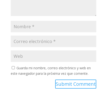
Guarda mi nombre, correo electrónico y web en
este navegador para la próxima vez que comente.