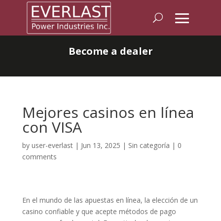
Become a dealer
Mejores casinos en línea
con VISA
by
user-everlast
|
Jun 13, 2025
|
Sin categoría
|
0
comments
En el mundo de las apuestas en línea, la elección de un
casino confiable y que acepte métodos de pago