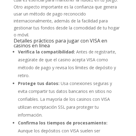
Otro aspecto importante es la confianza que genera
usar un método de pago reconocido
internacionalmente, además de la facilidad para
gestionar tus fondos desde la comodidad de tu hogar
o móvil.
Detalles prácticos para jugar con VISA en
casinos en línea
Verifica la compatibilidad:
Antes de registrarte,
asegúrate de que el casino acepta VISA como
método de pago y revisa los límites de depósito y
retiro.
Protege tus datos:
Usa conexiones seguras y
evita compartir tus datos bancarios en sitios no
confiables. La mayoría de los casinos con VISA
utilizan encriptación SSL para proteger tu
información.
Confirma los tiempos de procesamiento:
Aunque los depósitos con VISA suelen ser