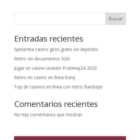
Buscar
Entradas recientes
Spinamba casino giros gratis sin depósito
Retiro sin documentos N26
Jugar en casino usando Przelewy24 2025
Retiro en casino en línea bunq
Top de casinos en línea con retiro BanBajio
Comentarios recientes
No hay comentarios que mostrar.