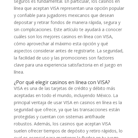
seguros es fundamental. En particular, los casinos en
línea que aceptan VISA representan una opción popular
y confiable para jugadores mexicanos que desean
depositar y retirar fondos de manera rápida, segura y
sin complicaciones. Este artículo te ayudará a conocer
cuáles son los mejores casinos en línea con VISA,
cómo aprovechar al máximo esta opción y qué
aspectos considerar antes de registrarte. La seguridad,
la facilidad de uso y las promociones son factores
clave para una experiencia satisfactoria en el juego en
línea.
¿Por qué elegir casinos en línea con VISA?
VISA es una de las tarjetas de crédito y débito más
aceptadas en todo el mundo, incluyendo México. La
principal ventaja de usar VISA en casinos en línea es la
seguridad que ofrece, ya que las transacciones están
protegidas y cuentan con sistemas antifraude
robustos. Además, los casinos que aceptan VISA
suelen ofrecer tiempos de depósito y retiro rápidos, lo
cual es esencial para mantener la fluidez en tu juego.