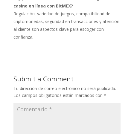
casino en línea con BitMEX?
Regulación, variedad de juegos, compatibilidad de
criptomonedas, seguridad en transacciones y atención
al cliente son aspectos clave para escoger con
confianza.
Submit a Comment
Tu dirección de correo electrónico no será publicada.
Los campos obligatorios están marcados con
*