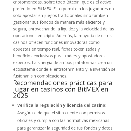
criptomonedas, sobre todo Bitcoin, que es el activo
preferido en BitMEX. Esto permite a los jugadores no
solo apostar en juegos tradicionales sino también
gestionar sus fondos de manera más eficiente y
segura, aprovechando la liquidez y la velocidad de las
operaciones en cripto. Además, la mayoría de estos
casinos ofrecen funciones innovadoras como
apuestas en tiempo real, fichas tokenizadas y
beneficios exclusivos para traders y apostadores
expertos. La sinergia de ambas plataformas crea un
ecosistema donde el entretenimiento y la inversión se
fusionan sin complicaciones.
Recomendaciones prácticas para
jugar en casinos con BitMEX en
2025
Verifica la regulación y licencia del casino:
Asegúrate de que el sitio cuente con permisos
oficiales y cumpla con las normativas mexicanas
para garantizar la seguridad de tus fondos y datos