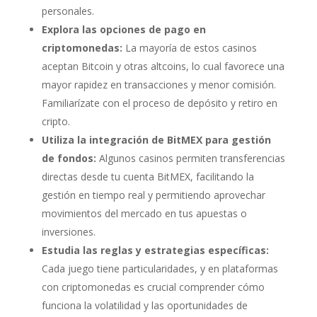
personales.
Explora las opciones de pago en
criptomonedas:
La mayoría de estos casinos
aceptan Bitcoin y otras altcoins, lo cual favorece una
mayor rapidez en transacciones y menor comisión.
Familiarízate con el proceso de depósito y retiro en
cripto.
Utiliza la integración de BitMEX para gestión
de fondos:
Algunos casinos permiten transferencias
directas desde tu cuenta BitMEX, facilitando la
gestión en tiempo real y permitiendo aprovechar
movimientos del mercado en tus apuestas o
inversiones.
Estudia las reglas y estrategias específicas:
Cada juego tiene particularidades, y en plataformas
con criptomonedas es crucial comprender cómo
funciona la volatilidad y las oportunidades de