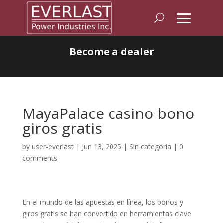
Become a dealer
MayaPalace casino bono
giros gratis
by
user-everlast
|
Jun 13, 2025
|
Sin categoría
|
0
comments
En el mundo de las apuestas en línea, los bonos y
giros gratis se han convertido en herramientas clave