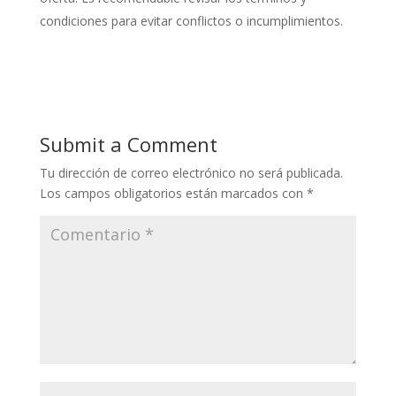
condiciones para evitar conflictos o incumplimientos.
Submit a Comment
Tu dirección de correo electrónico no será publicada.
Los campos obligatorios están marcados con
*