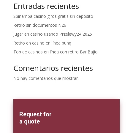
Entradas recientes
Spinamba casino giros gratis sin depósito
Retiro sin documentos N26
Jugar en casino usando Przelewy24 2025
Retiro en casino en línea bunq
Top de casinos en línea con retiro BanBajio
Comentarios recientes
No hay comentarios que mostrar.
Request for
a quote