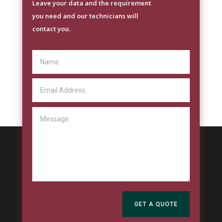
Leave your data and the requirement
you need and our technicians will
contact you.
GET A QUOTE