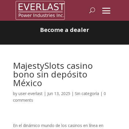
Become a dealer
MajestySlots casino
bono sin depósito
México
by
user-everlast
|
Jun 13, 2025
|
Sin categoría
|
0
comments
En el dinámico mundo de los casinos en línea en