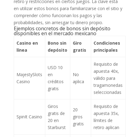
retiro y restricciones en ciertos juegos. La clave está
en utilizar estos bonos para familiarizarse con el sitio y
comprender cómo funcionan los pagos y las
probabilidades, sin arriesgar tu dinero propio.
Ejemplos concretos de bonos sin depósito
disponibles en el mercado mexicano
Casino en
Bono sin
Giro
Condiciones
línea
depósito
gratis
principales
Requisito de
USD 10
apuesta 40x,
MajestySlots
en
No
válido para
Casino
créditos
aplica
tragamonedas
gratis
seleccionadas
Giros
Requisito de
20
gratis de
apuesta 35x,
SpinIt Casino
giros
20 en
límites de
gratis
Starburst
retiro aplican