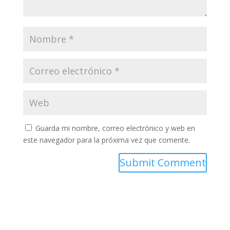
Guarda mi nombre, correo electrónico y web en
este navegador para la próxima vez que comente.