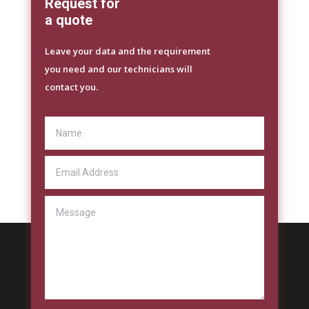
Request for
a quote
Leave your data and the requirement
you need and our technicians will
contact you.