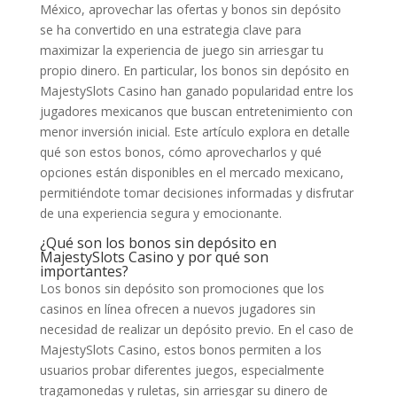
México, aprovechar las ofertas y bonos sin depósito
se ha convertido en una estrategia clave para
maximizar la experiencia de juego sin arriesgar tu
propio dinero. En particular, los bonos sin depósito en
MajestySlots Casino han ganado popularidad entre los
jugadores mexicanos que buscan entretenimiento con
menor inversión inicial. Este artículo explora en detalle
qué son estos bonos, cómo aprovecharlos y qué
opciones están disponibles en el mercado mexicano,
permitiéndote tomar decisiones informadas y disfrutar
de una experiencia segura y emocionante.
¿Qué son los bonos sin depósito en
MajestySlots Casino y por qué son
importantes?
Los bonos sin depósito son promociones que los
casinos en línea ofrecen a nuevos jugadores sin
necesidad de realizar un depósito previo. En el caso de
MajestySlots Casino, estos bonos permiten a los
usuarios probar diferentes juegos, especialmente
tragamonedas y ruletas, sin arriesgar su dinero de