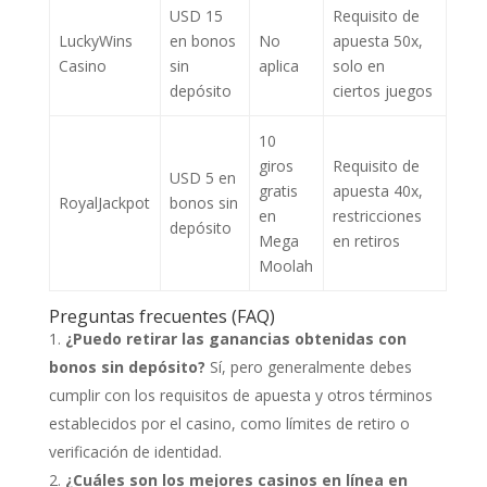
USD 15
Requisito de
LuckyWins
en bonos
No
apuesta 50x,
Casino
sin
aplica
solo en
depósito
ciertos juegos
10
giros
Requisito de
USD 5 en
gratis
apuesta 40x,
RoyalJackpot
bonos sin
en
restricciones
depósito
Mega
en retiros
Moolah
Preguntas frecuentes (FAQ)
¿Puedo retirar las ganancias obtenidas con
bonos sin depósito?
Sí, pero generalmente debes
cumplir con los requisitos de apuesta y otros términos
establecidos por el casino, como límites de retiro o
verificación de identidad.
¿Cuáles son los mejores casinos en línea en