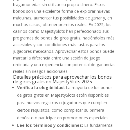
tragamonedas sin utilizar su propio dinero. Estos
bonos son una excelente forma de explorar nuevas
máquinas, aumentar tus posibilidades de ganar y, en
muchos casos, obtener premios reales. En 2025, los
casinos como MajestySlots han perfeccionado sus
programas de bonos de giros gratis, haciéndolos más
accesibles y con condiciones más justas para los
jugadores mexicanos. Aprovechar estos bonos puede
marcar la diferencia entre una sesión de juego
ordinaria y una experiencia con potencial de ganancias
reales sin riesgos adicionales.
Detalles prácticos para aprovechar los bonos
de giros gratis en MajestySlots 2025
Verifica la elegibilidad:
La mayoría de los bonos
de giros gratis en MajestySlots están disponibles
para nuevos registros o jugadores que cumplen
ciertos requisitos, como completar su primera
depósito o participar en promociones especiales.
Lee los términos y condiciones:
Es fundamental