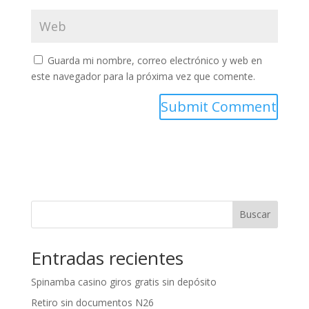
Guarda mi nombre, correo electrónico y web en
este navegador para la próxima vez que comente.
Buscar
Entradas recientes
Spinamba casino giros gratis sin depósito
Retiro sin documentos N26