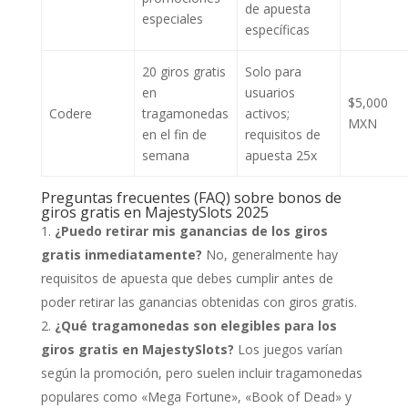
de apuesta
especiales
específicas
20 giros gratis
Solo para
en
usuarios
$5,000
Codere
tragamonedas
activos;
MXN
en el fin de
requisitos de
semana
apuesta 25x
Preguntas frecuentes (FAQ) sobre bonos de
giros gratis en MajestySlots 2025
¿Puedo retirar mis ganancias de los giros
gratis inmediatamente?
No, generalmente hay
requisitos de apuesta que debes cumplir antes de
poder retirar las ganancias obtenidas con giros gratis.
¿Qué tragamonedas son elegibles para los
giros gratis en MajestySlots?
Los juegos varían
según la promoción, pero suelen incluir tragamonedas
populares como «Mega Fortune», «Book of Dead» y