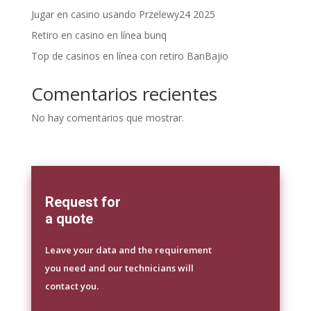
Jugar en casino usando Przelewy24 2025
Retiro en casino en línea bunq
Top de casinos en línea con retiro BanBajio
Comentarios recientes
No hay comentarios que mostrar.
Request for
a quote
Leave your data and the requirement
you need and our technicians will
contact you.