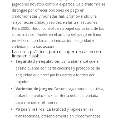
jugadores novatos como a expertos. La plataforma se
distingue por ofrecer opciones de pago en
criptomonedas y monedas fiat, promoviendo una
mayor accesibilidad y rapidez en las transacciones.
Para 2025, Huobi consolida su papel como uno de los
sitios más confiables en el ámbito del juego en línea
en México, combinando innovación, seguridad y
variedad para sus usuarios.
Factores prácticos para escoger un casino en
línea en Huobi
Seguridad y regulación:
Es fundamental que el
casino cuente con certificaciones y protocolos de
seguridad que protejan los datos y fondos del
jugador.
Variedad de juegos:
Desde tragamonedas, ruleta,
póker hasta blackjack, la oferta debe ser variada
para mantener el interés.
Pagos y retiros:
La facilidad y rapidez en las
transacciones, preferiblemente en criptomonedas,