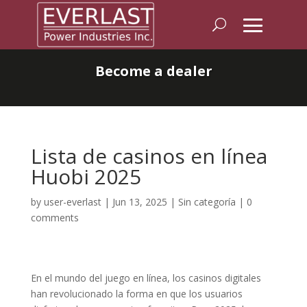
Become a dealer
Lista de casinos en línea
Huobi 2025
by
user-everlast
|
Jun 13, 2025
|
Sin categoría
|
0
comments
En el mundo del juego en línea, los casinos digitales
han revolucionado la forma en que los usuarios