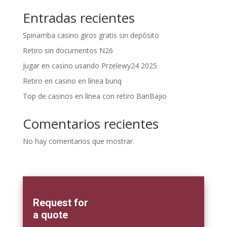
Entradas recientes
Spinamba casino giros gratis sin depósito
Retiro sin documentos N26
Jugar en casino usando Przelewy24 2025
Retiro en casino en línea bunq
Top de casinos en línea con retiro BanBajio
Comentarios recientes
No hay comentarios que mostrar.
Request for
a quote