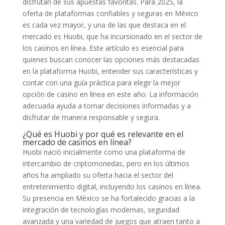
disfrutan de sus apuestas favoritas. Para 2025, la
oferta de plataformas confiables y seguras en México
es cada vez mayor, y una de las que destaca en el
mercado es Huobi, que ha incursionado en el sector de
los casinos en línea. Este artículo es esencial para
quienes buscan conocer las opciones más destacadas
en la plataforma Huobi, entender sus características y
contar con una guía práctica para elegir la mejor
opción de casino en línea en este año. La información
adecuada ayuda a tomar decisiones informadas y a
disfrutar de manera responsable y segura.
¿Qué es Huobi y por qué es relevante en el
mercado de casinos en línea?
Huobi nació inicialmente como una plataforma de
intercambio de criptomonedas, pero en los últimos
años ha ampliado su oferta hacia el sector del
entretenimiento digital, incluyendo los casinos en línea.
Su presencia en México se ha fortalecido gracias a la
integración de tecnologías modernas, seguridad
avanzada y una variedad de juegos que atraen tanto a