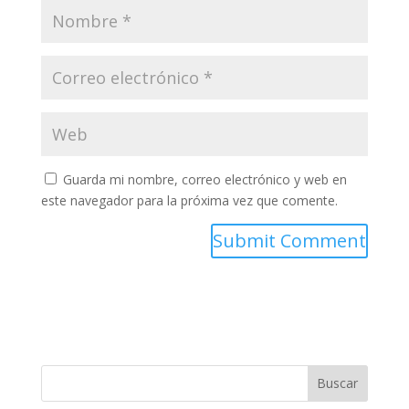
Guarda mi nombre, correo electrónico y web en
este navegador para la próxima vez que comente.
Buscar