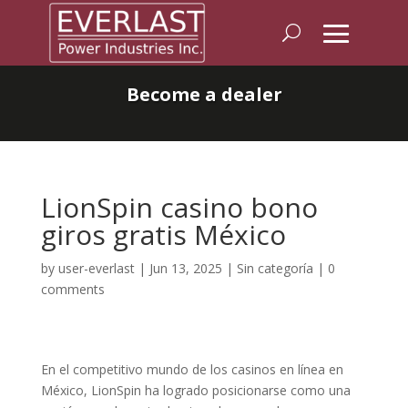
Become a dealer
LionSpin casino bono
giros gratis México
by
user-everlast
|
Jun 13, 2025
|
Sin categoría
|
0
comments
En el competitivo mundo de los casinos en línea en
México, LionSpin ha logrado posicionarse como una