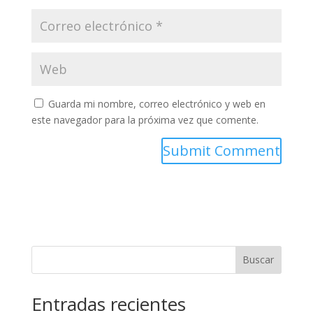
Guarda mi nombre, correo electrónico y web en
este navegador para la próxima vez que comente.
Buscar
Entradas recientes