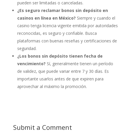
pueden ser limitadas o canceladas.
¿Es seguro reclamar bonos sin depósito en
casinos en línea en México?
Siempre y cuando el
casino tenga licencia vigente emitida por autoridades
reconocidas, es seguro y confiable. Busca
plataformas con buenas reseñas y certificaciones de
seguridad.
¿Los bonos sin depósito tienen fecha de
vencimiento?
Sí, generalmente tienen un período
de validez, que puede variar entre 7 y 30 días. Es
importante usarlos antes de que expiren para
aprovechar al máximo la promoción.
Submit a Comment