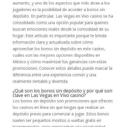
aumento, y uno de los aspectos que más atrae a los
jugadores es la posibilidad de acceder a bonos sin
depósito. En particular, Las Vegas en Vivo casino se ha
consolidado como una opción popular para quienes
buscan emociones reales desde la comodidad de su
hogar. Este artículo es importante porque te brinda
información clara y actualizada sobre cómo
aprovechar los bonos sin depósito en este casino,
cuáles son las mejores opciones disponibles en
México y cómo maximizar tus ganancias con estas
promociones. Conocer estos detalles puede marcar la
diferencia entre una experiencia común y una
realmente rentable y divertida.
¿Qué son los bonos sin depósito y por qué son
clave en Las Vegas en Vivo casino?
Los bonos sin depósito son promociones que ofrecen
los casinos en línea sin que tengas que realizar un
depósito previo para comenzar a jugar. Estos bonos
suelen ser pequeños montos o vueltas gratis en
tragamonedas, pero representan una oportunidad