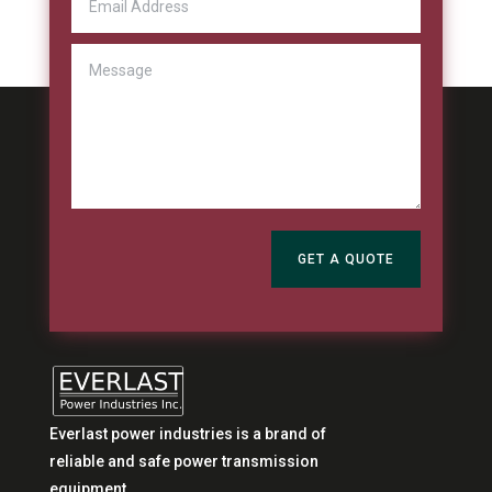
GET A QUOTE
Everlast power industries is a brand of
reliable and safe power transmission
equipment.