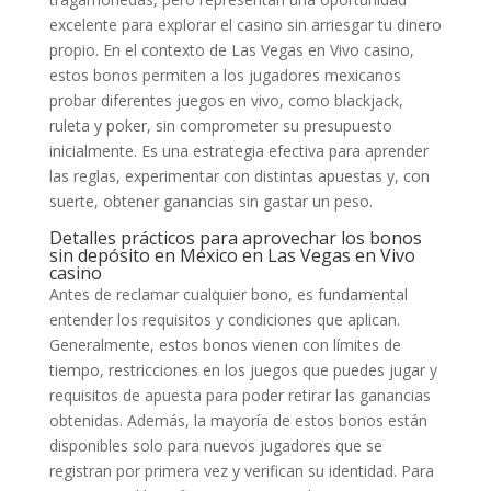
excelente para explorar el casino sin arriesgar tu dinero
propio. En el contexto de Las Vegas en Vivo casino,
estos bonos permiten a los jugadores mexicanos
probar diferentes juegos en vivo, como blackjack,
ruleta y poker, sin comprometer su presupuesto
inicialmente. Es una estrategia efectiva para aprender
las reglas, experimentar con distintas apuestas y, con
suerte, obtener ganancias sin gastar un peso.
Detalles prácticos para aprovechar los bonos
sin depósito en México en Las Vegas en Vivo
casino
Antes de reclamar cualquier bono, es fundamental
entender los requisitos y condiciones que aplican.
Generalmente, estos bonos vienen con límites de
tiempo, restricciones en los juegos que puedes jugar y
requisitos de apuesta para poder retirar las ganancias
obtenidas. Además, la mayoría de estos bonos están
disponibles solo para nuevos jugadores que se
registran por primera vez y verifican su identidad. Para