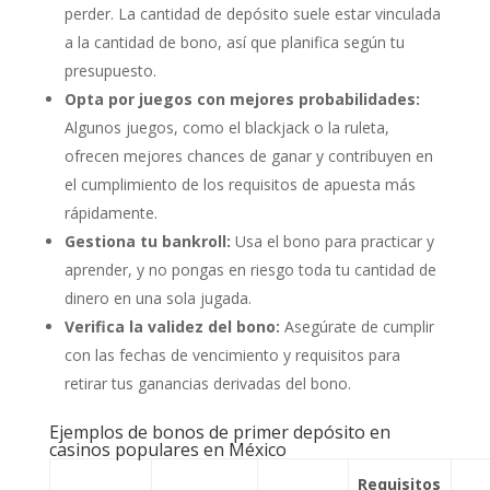
perder. La cantidad de depósito suele estar vinculada
a la cantidad de bono, así que planifica según tu
presupuesto.
Opta por juegos con mejores probabilidades:
Algunos juegos, como el blackjack o la ruleta,
ofrecen mejores chances de ganar y contribuyen en
el cumplimiento de los requisitos de apuesta más
rápidamente.
Gestiona tu bankroll:
Usa el bono para practicar y
aprender, y no pongas en riesgo toda tu cantidad de
dinero en una sola jugada.
Verifica la validez del bono:
Asegúrate de cumplir
con las fechas de vencimiento y requisitos para
retirar tus ganancias derivadas del bono.
Ejemplos de bonos de primer depósito en
casinos populares en México
Requisitos