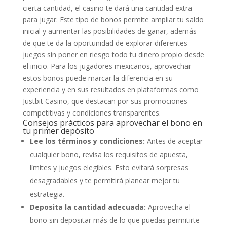
cierta cantidad, el casino te dará una cantidad extra
para jugar. Este tipo de bonos permite ampliar tu saldo
inicial y aumentar las posibilidades de ganar, además
de que te da la oportunidad de explorar diferentes
juegos sin poner en riesgo todo tu dinero propio desde
el inicio. Para los jugadores mexicanos, aprovechar
estos bonos puede marcar la diferencia en su
experiencia y en sus resultados en plataformas como
Justbit Casino, que destacan por sus promociones
competitivas y condiciones transparentes.
Consejos prácticos para aprovechar el bono en
tu primer depósito
Lee los términos y condiciones:
Antes de aceptar
cualquier bono, revisa los requisitos de apuesta,
límites y juegos elegibles. Esto evitará sorpresas
desagradables y te permitirá planear mejor tu
estrategia.
Deposita la cantidad adecuada:
Aprovecha el
bono sin depositar más de lo que puedas permitirte