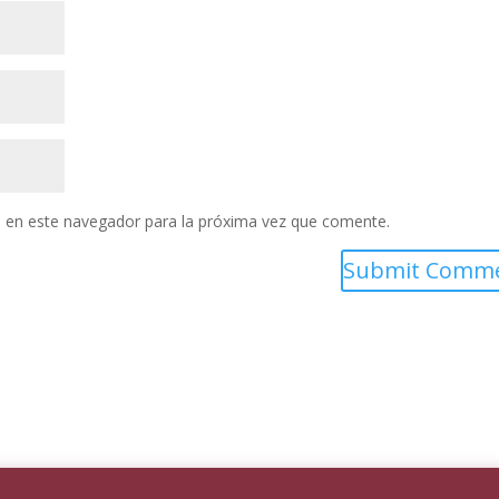
 en este navegador para la próxima vez que comente.