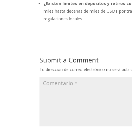
¿Existen límites en depósitos y retiros c
miles hasta decenas de miles de USDT por trans
regulaciones locales.
Submit a Comment
Tu dirección de correo electrónico no será publi