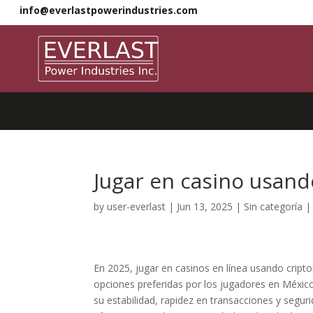
info@everlastpowerindustries.com
Jugar en casino usand
by
user-everlast
|
Jun 13, 2025
|
Sin categoría
En 2025, jugar en casinos en línea usando cri
opciones preferidas por los jugadores en Méxi
su estabilidad, rapidez en transacciones y segu