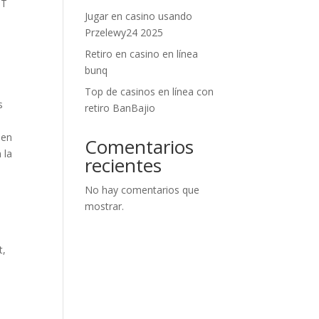
DT
Jugar en casino usando
Przelewy24 2025
Retiro en casino en línea
bunq
Top de casinos en línea con
s
retiro BanBajio
 en
Comentarios
 la
recientes
No hay comentarios que
mostrar.
t,