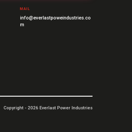
MAIL
info@everlastpoweindustries.co
m
Copyright - 2026 Everlast Power Industries