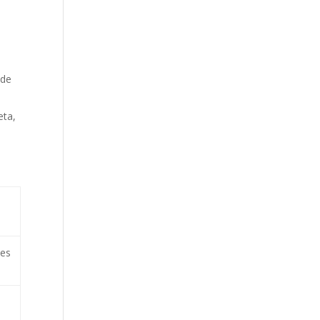
 de
eta,
nes