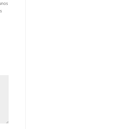
gunos
as