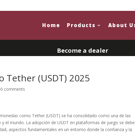
Home
Products
About U
Become a dealer
o Tether (USDT) 2025
|
0 comments
ptomonedas como Tether (USDT) se ha consolidado como una de las
co y el mundo. La adopción de USDT en plataformas de juego se debe
ridad, aspectos fundamentales en un entorno donde la confianza y la