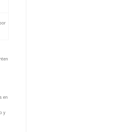
por
enten
os en
o y
a