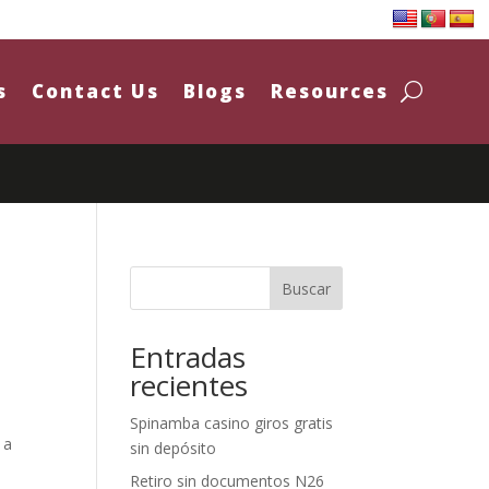
s
Contact Us
Blogs
Resources
Buscar
Entradas
recientes
Spinamba casino giros gratis
 a
sin depósito
Retiro sin documentos N26