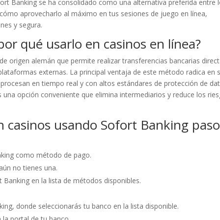
ofort Banking se ha consolidado como una alternativa preferida entre 
 cómo aprovecharlo al máximo en tus sesiones de juego en línea,
ones y segura.
or qué usarlo en casinos en línea?
de origen alemán que permite realizar transferencias bancarias direc
 plataformas externas. La principal ventaja de este método radica en 
e procesan en tiempo real y con altos estándares de protección de dat
 una opción conveniente que elimina intermediarios y reduce los rie
n casinos usando Sofort Banking paso
Banking como método de pago.
 aún no tienes una.
t Banking en la lista de métodos disponibles.
king, donde seleccionarás tu banco en la lista disponible.
 la portal de tu banco.