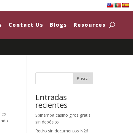
s
Contact Us
Blogs
Resources
Buscar
Entradas
recientes
ales
Spinamba casino giros gratis
sando
sin depósito
a
Retiro sin documentos N26