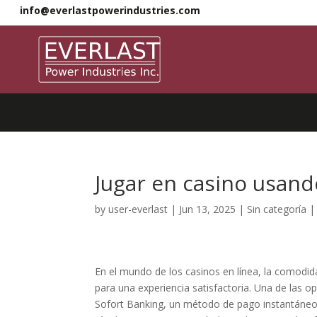
info@everlastpowerindustries.com
Jugar en casino usand
by
user-everlast
|
Jun 13, 2025
|
Sin categoría
En el mundo de los casinos en línea, la comodid
para una experiencia satisfactoria. Una de las
Sofort Banking, un método de pago instantáneo