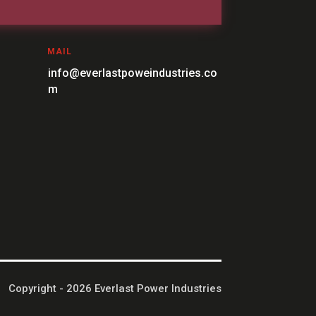
MAIL
info@everlastpoweindustries.co
m
Copyright - 2026 Everlast Power Industries