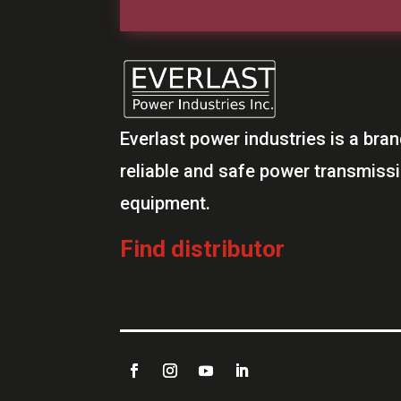
Everlast power industries is a bran
reliable and safe power transmiss
equipment.
Find distributor