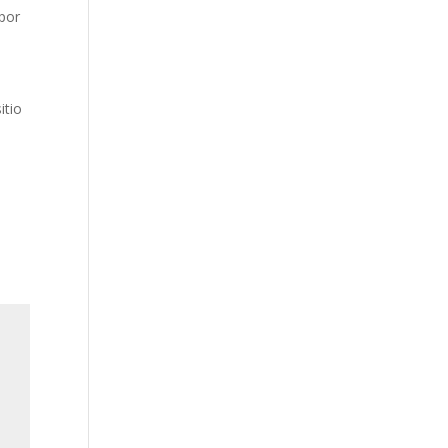
 por
itio