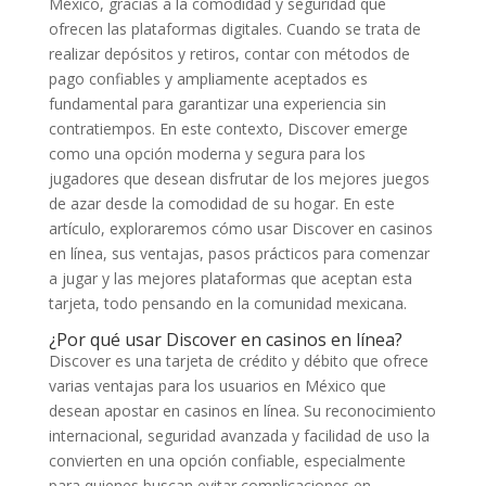
México, gracias a la comodidad y seguridad que
ofrecen las plataformas digitales. Cuando se trata de
realizar depósitos y retiros, contar con métodos de
pago confiables y ampliamente aceptados es
fundamental para garantizar una experiencia sin
contratiempos. En este contexto, Discover emerge
como una opción moderna y segura para los
jugadores que desean disfrutar de los mejores juegos
de azar desde la comodidad de su hogar. En este
artículo, exploraremos cómo usar Discover en casinos
en línea, sus ventajas, pasos prácticos para comenzar
a jugar y las mejores plataformas que aceptan esta
tarjeta, todo pensando en la comunidad mexicana.
¿Por qué usar Discover en casinos en línea?
Discover es una tarjeta de crédito y débito que ofrece
varias ventajas para los usuarios en México que
desean apostar en casinos en línea. Su reconocimiento
internacional, seguridad avanzada y facilidad de uso la
convierten en una opción confiable, especialmente
para quienes buscan evitar complicaciones en