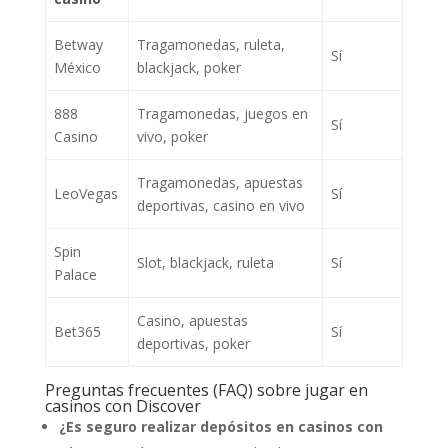
Betway
Tragamonedas, ruleta,
Sí
México
blackjack, poker
888
Tragamonedas, juegos en
Sí
Casino
vivo, poker
Tragamonedas, apuestas
LeoVegas
Sí
deportivas, casino en vivo
Spin
Slot, blackjack, ruleta
Sí
Palace
Casino, apuestas
Bet365
Sí
deportivas, poker
Preguntas frecuentes (FAQ) sobre jugar en
casinos con Discover
¿Es seguro realizar depósitos en casinos con