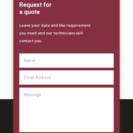
Request for
a quote
Leave your data and the requirement
you need and our technicians will
contact you.