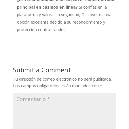
principal en casinos en línea?
Si confías en la
plataforma y valoras la seguridad, Discover es una
opción excelente debido a su reconocimiento y
protección contra fraudes.
Submit a Comment
Tu dirección de correo electrónico no será publicada.
Los campos obligatorios están marcados con
*