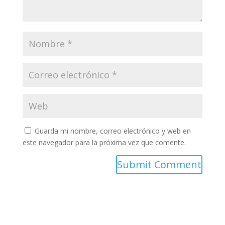
Guarda mi nombre, correo electrónico y web en
este navegador para la próxima vez que comente.