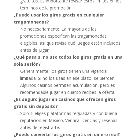
gratuitos. Es importante revisar estos límites en los
términos de la promoción.
¿Puedo usar los giros gratis en cualquier
tragamonedas?
No necesariamente. La mayoría de las
promociones especifican las tragamonedas
elegibles, así que revisa qué juegos están incluidos
antes de jugar.
¿Qué pasa si no uso todos los giros gratis en una
sola sesión?
Generalmente, los giros tienen una vigencia
limitada. Si no los usas en ese plazo, se pierden.
Algunos casinos permiten acumulación, pero es
recomendable jugar en cuanto recibes la oferta.
¿Es seguro jugar en casinos que ofrecen giros
gratis sin depósito?
Solo si eliges plataformas reguladas y con buena
reputación en México. Verifica licencias y reseñas
antes de registrarte.
¿Puedo convertir los giros gratis en dinero real?