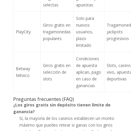
selectas
apuestas
Solo para
Giros gratis en
nuevos
Tragamoned
PlayCity
tragamonedas
usuarios,
jackpots
populares
plazo
progresivos
limitado
Condiciones
Giros gratis en
de apuesta
Slots, casino
Betway
selección de
aplican, pago
vivo, apuest
México
slots
en caso de
deportivas
ganancias
Preguntas frecuentes (FAQ)
¿Los giros gratis sin depósito tienen límite de
ganancia?
Sí, la mayoría de los casinos establecen un monto
máximo que puedes retirar si ganas con los giros