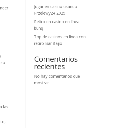
Jugar en casino usando
onder
Przelewy24 2025
r
Retiro en casino en línea
bunq
Top de casinos en línea con
retiro BanBajio
s
Comentarios
aso
recientes
No hay comentarios que
mostrar.
a las
to,