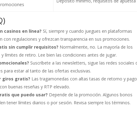
Depósito mínimo, requisitos de apuesta
promociones
Q)
n casinos en línea?
Sí, siempre y cuando juegues en plataformas
n con regulaciones y ofrezcan transparencia en sus promociones.
tis sin cumplir requisitos?
Normalmente, no. La mayoría de los
y límites de retiro. Lee bien las condiciones antes de jugar.
omocionales?
Suscríbete a las newsletters, sigue las redes sociales 
 para estar al tanto de las ofertas exclusivas.
 giros gratis?
Las tragamonedas con altas tasas de retorno y pag
 con buenas reseñas y RTP elevado.
gratis que puedo usar?
Depende de la promoción. Algunos bonos
n tener límites diarios o por sesión. Revisa siempre los términos.