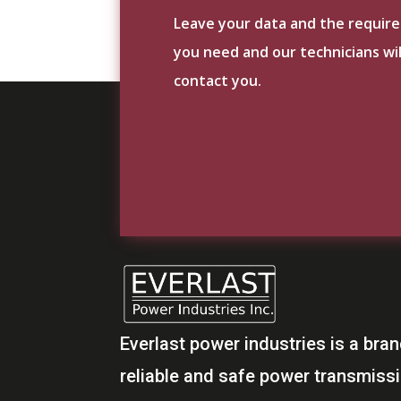
Leave your data and the requir
you need and our technicians wil
contact you.
Everlast power industries is a bran
reliable and safe power transmiss