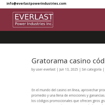
info@everlastpowerindustries.com
Gratorama casino códi
by
user-everlast
|
Jun 13, 2025
|
Sin categoría
En el mundo del casino en línea, aprovechar pr
promedio y una llena de emociones y ganancias
los códigos promocionales que ofrecen giros grat