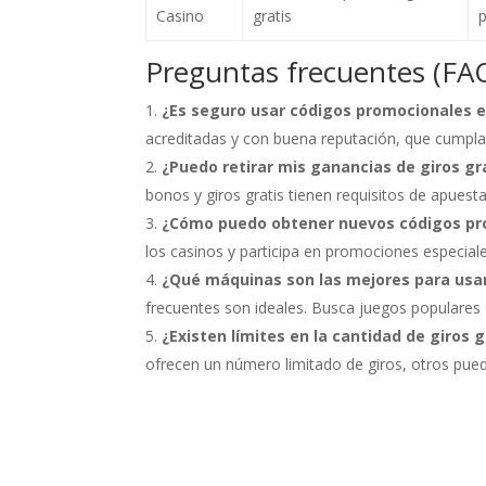
Casino
gratis
Preguntas frecuentes (FA
¿Es seguro usar códigos promocionales e
acreditadas y con buena reputación, que cumpla
¿Puedo retirar mis ganancias de giros gra
bonos y giros gratis tienen requisitos de apuesta 
¿Cómo puedo obtener nuevos códigos pr
los casinos y participa en promociones especiales
¿Qué máquinas son las mejores para usar
frecuentes son ideales. Busca juegos populares
¿Existen límites en la cantidad de giros 
ofrecen un número limitado de giros, otros puede