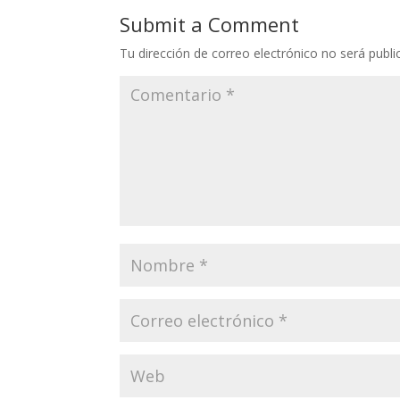
Submit a Comment
Tu dirección de correo electrónico no será publi