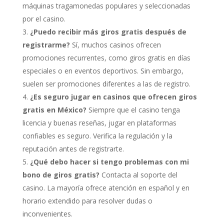
máquinas tragamonedas populares y seleccionadas
por el casino.
¿Puedo recibir más giros gratis después de
registrarme?
Sí, muchos casinos ofrecen
promociones recurrentes, como giros gratis en días
especiales o en eventos deportivos. Sin embargo,
suelen ser promociones diferentes a las de registro.
¿Es seguro jugar en casinos que ofrecen giros
gratis en México?
Siempre que el casino tenga
licencia y buenas reseñas, jugar en plataformas
confiables es seguro. Verifica la regulación y la
reputación antes de registrarte.
¿Qué debo hacer si tengo problemas con mi
bono de giros gratis?
Contacta al soporte del
casino. La mayoría ofrece atención en español y en
horario extendido para resolver dudas o
inconvenientes.