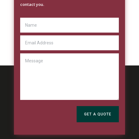
contact you.
GET A QUOTE