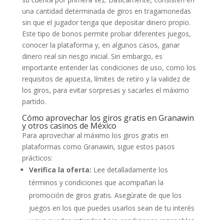
una cantidad determinada de giros en tragamonedas
sin que el jugador tenga que depositar dinero propio.
Este tipo de bonos permite probar diferentes juegos,
conocer la plataforma y, en algunos casos, ganar
dinero real sin riesgo inicial. Sin embargo, es
importante entender las condiciones de uso, como los
requisitos de apuesta, límites de retiro y la validez de
los giros, para evitar sorpresas y sacarles el máximo
partido.
Cómo aprovechar los giros gratis en Granawin
y otros casinos de México
Para aprovechar al máximo los giros gratis en
plataformas como Granawin, sigue estos pasos
prácticos:
Verifica la oferta:
Lee detalladamente los
términos y condiciones que acompañan la
promoción de giros gratis. Asegúrate de que los
juegos en los que puedes usarlos sean de tu interés