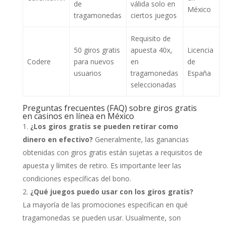
de
válida solo en
México
tragamonedas
ciertos juegos
Requisito de
50 giros gratis
apuesta 40x,
Licencia
Codere
para nuevos
en
de
usuarios
tragamonedas
España
seleccionadas
Preguntas frecuentes (FAQ) sobre giros gratis
en casinos en línea en México
¿Los giros gratis se pueden retirar como
dinero en efectivo?
Generalmente, las ganancias
obtenidas con giros gratis están sujetas a requisitos de
apuesta y límites de retiro. Es importante leer las
condiciones específicas del bono.
¿Qué juegos puedo usar con los giros gratis?
La mayoría de las promociones especifican en qué
tragamonedas se pueden usar. Usualmente, son